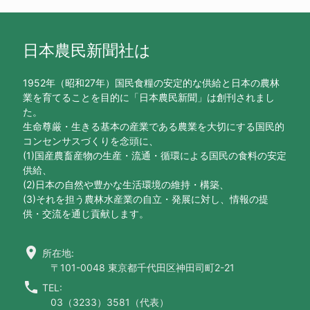
日本農民新聞社は
1952年（昭和27年）国民食糧の安定的な供給と日本の農林
業を育てることを目的に「日本農民新聞」は創刊されまし
た。
生命尊厳・生きる基本の産業である農業を大切にする国民的
コンセンサスづくりを念頭に、
(1)国産農畜産物の生産・流通・循環による国民の食料の安定
供給、
(2)日本の自然や豊かな生活環境の維持・構築、
(3)それを担う農林水産業の自立・発展に対し、情報の提
供・交流を通じ貢献します。
location_on
所在地:
〒101-0048 東京都千代田区神田司町2-21
call
TEL:
03（3233）3581（代表）