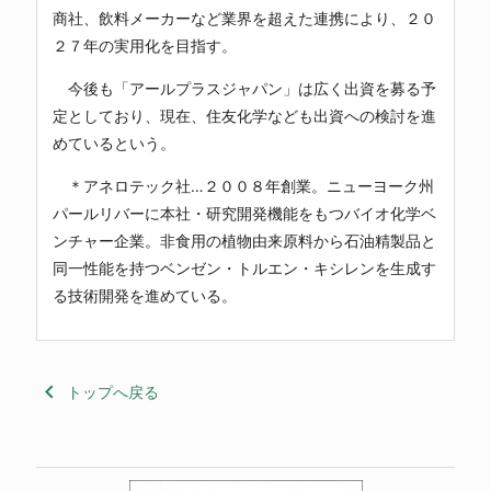
商社、飲料メーカーなど業界を超えた連携により、２０
２７年の実用化を目指す。
今後も「アールプラスジャパン」は広く出資を募る予
定としており、現在、住友化学なども出資への検討を進
めているという。
＊アネロテック社…２００８年創業。ニューヨーク州
パールリバーに本社・研究開発機能をもつバイオ化学ベ
ンチャー企業。非食用の植物由来原料から石油精製品と
同一性能を持つベンゼン・トルエン・キシレンを生成す
る技術開発を進めている。
keyboard_arrow_left
トップへ戻る