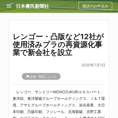
menu
日本農民新聞社
購読のお申込み
レンゴー・凸版など12社が
使用済みプラの再資源化事
業で新会社を設立
2020年7月1日
folder
企業・商品ニュース
レンゴー、サントリーMONOZUKURIエキスパート、
東洋紡、東洋製罐グループホールディングス、Ｊ＆Ｔ環
境、アサヒグループホールディングス、岩谷産業、大日
本印刷、凸版印刷、フジシール、北海製罐、吉野工業