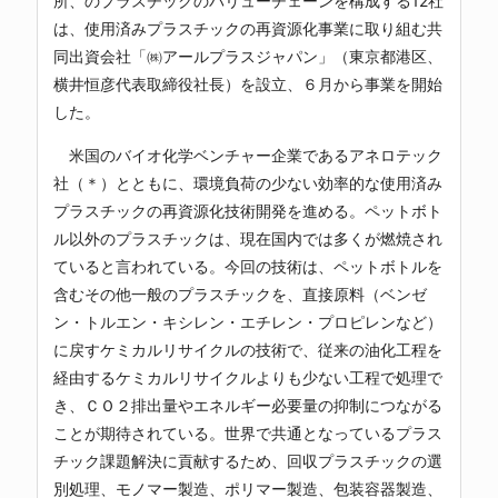
所、のプラスチックのバリューチェーンを構成する12社
は、使用済みプラスチックの再資源化事業に取り組む共
同出資会社「㈱アールプラスジャパン」（東京都港区、
横井恒彦代表取締役社長）を設立、６月から事業を開始
した。
米国のバイオ化学ベンチャー企業であるアネロテック
社（＊）とともに、環境負荷の少ない効率的な使用済み
プラスチックの再資源化技術開発を進める。ペットボト
ル以外のプラスチックは、現在国内では多くが燃焼され
ていると言われている。今回の技術は、ペットボトルを
含むその他一般のプラスチックを、直接原料（ベンゼ
ン・トルエン・キシレン・エチレン・プロピレンなど）
に戻すケミカルリサイクルの技術で、従来の油化工程を
経由するケミカルリサイクルよりも少ない工程で処理で
き、ＣＯ２排出量やエネルギー必要量の抑制につながる
ことが期待されている。世界で共通となっているプラス
チック課題解決に貢献するため、回収プラスチックの選
別処理、モノマー製造、ポリマー製造、包装容器製造、