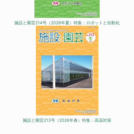
施設と園芸214号（2026年夏）特集：ロボットと自動化
施設と園芸213号（2026年春）特集：高温対策