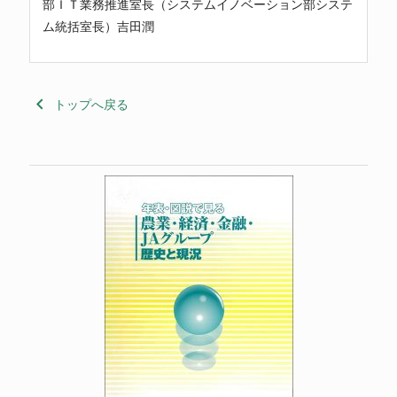
部ＩＴ業務推進室長（システムイノベーション部システ
ム統括室長）吉田潤
keyboard_arrow_left
トップへ戻る