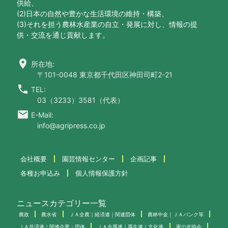
供給、
(2)日本の自然や豊かな生活環境の維持・構築、
(3)それを担う農林水産業の自立・発展に対し、情報の提
供・交流を通じ貢献します。
location_on
所在地:
〒101-0048 東京都千代田区神田司町2-21
call
TEL:
03（3233）3581（代表）
email
E-Mail:
info@agripress.co.jp
会社概要
園芸情報センター
企画記事
各種お申込み
個人情報保護方針
ニュースカテゴリー一覧
農政
農水省
ＪＡ全農｜経済連｜関連団体
農林中金｜ＪＡバンク等
ＪＡ共済連｜関連企業・団体
ＪＡ全厚連｜厚生連｜文化連
家の光協会