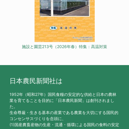
施設と園芸213号（2026年春）特集：高温対策
日本農民新聞社は
1952年（昭和27年）国民食糧の安定的な供給と日本の農林
業を育てることを目的に「日本農民新聞」は創刊されまし
た。
生命尊厳・生きる基本の産業である農業を大切にする国民的
コンセンサスづくりを念頭に、
(1)国産農畜産物の生産・流通・循環による国民の食料の安定