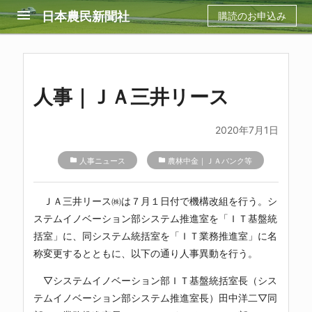
menu
日本農民新聞社
購読のお申込み
人事｜ＪＡ三井リース
2020年7月1日
folder
人事ニュース
folder
農林中金｜ＪＡバンク等
ＪＡ三井リース㈱は７月１日付で機構改組を行う。シ
ステムイノベーション部システム推進室を「ＩＴ基盤統
括室」に、同システム統括室を「ＩＴ業務推進室」に名
称変更するとともに、以下の通り人事異動を行う。
▽システムイノベーション部ＩＴ基盤統括室長（シス
テムイノベーション部システム推進室長）田中洋二▽同