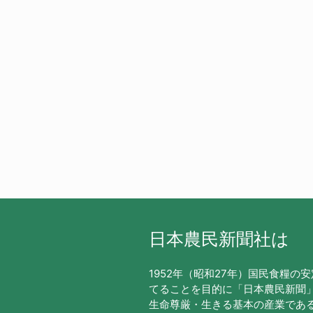
日本農民新聞社は
1952年（昭和27年）国民食糧の
てることを目的に「日本農民新聞
生命尊厳・生きる基本の産業であ