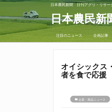
日本農民新聞
日刊アグリ・リサー
日本農民新
注目のニュース
企画記事
オイシックス
者を食で応援
folder
企業・商品ニュース