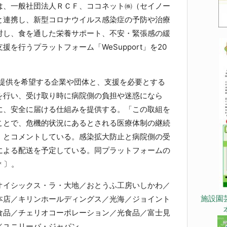
、一般社団法人ＲＣＦ、ココネット㈱（セイノー
と連携し、新型コロナウイルス感染症の予防や治療
対し、食を通した栄養サポート、不安・緊張感の緩
を行うプラットフォーム「WeSupport」を20
品の提供を希望する企業や団体と、支援を必要とする
を行い、受け取り時に病院側の負担や迷惑になら
に、安全に届ける仕組みを提供する。「この取組を
ことで、危機的状況にあるとされる医療体制の継続
」とコメントしている。感染拡大防止と病院側の受
による配送を予定している。同プラットフォームの
＊〕。
イシックス・ラ・大地／おとうふ工房いしかわ／
施設園
本店／キリンホールディングス／光海／ジョイント
食品／チェリオコーポレーション／光食品／富士見
／ユニリーバ・ジャパン