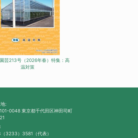
園芸213号（2026年春）特集：高
温対策
地:
101-0048 東京都千代田区神田司町
21
:
3（3233）3581（代表）