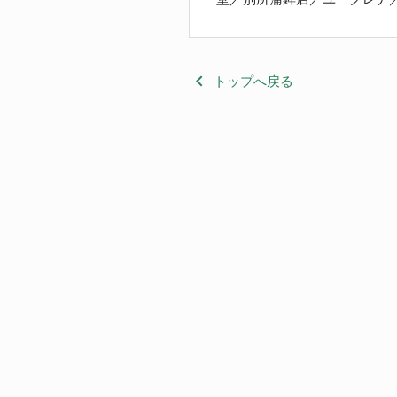
keyboard_arrow_left
トップへ戻る