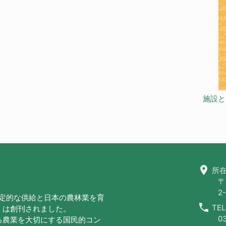
施設と
location_on
所在
〒
2-
安定的な供給と日本の農林業を育
call
TEL
」は創刊されました。
0
る農業を大切にする国民的コン