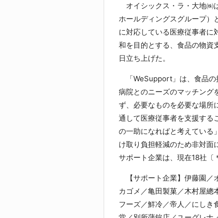
オイシックス・ラ・大地㈱は
ホールディングスグループ）
に対応している医療従事者に
和を目的とする、食品の物資支援
日立ち上げた。
「WeSupport」は、食
病院とのニーズのマッチング
ず、必要なものを必要な場所
通して医療従事者を支援する
の一助になればと考えている
け取り負担軽減のため非対面
サポート企業は、現在18社〔
【サポート企業】伊藤園／オ
カゴメ／亀田製菓／木村屋總
フーズ／鮮冷／帝人／にしき
堂／別所蒲鉾店／ユーグレナ