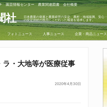
チ
園芸情報センター
農業関連図書
会社概要
聞社
日本農業の発展と農業経営の安定、農村・地域振興、安心
の安定供給の視点にこだわった報道を追求します。
フォトニュース
人事ニュース
企業・商品ニュー
・ラ・大地等が医療従事
2020年4月30日