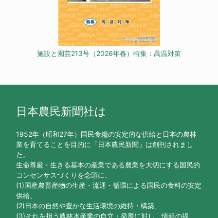
施設と園芸213号（2026年春）特集：高温対策
日本農民新聞社は
1952年（昭和27年）国民食糧の安定的な供給と日本の農林
業を育てることを目的に「日本農民新聞」は創刊されまし
た。
生命尊厳・生きる基本の産業である農業を大切にする国民的
コンセンサスづくりを念頭に、
(1)国産農畜産物の生産・流通・循環による国民の食料の安定
供給、
(2)日本の自然や豊かな生活環境の維持・構築、
(3)それを担う農林水産業の自立・発展に対し、情報の提