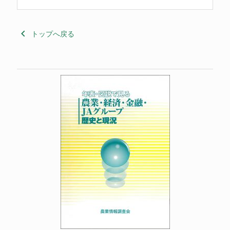
keyboard_arrow_left
トップへ戻る