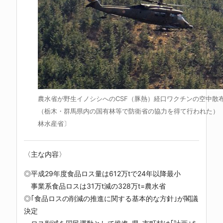
農水省が野生イノシシへのCSF（豚熱）経口ワクチンの空中散布＝
（栃木・群馬県内の国有林等で防衛省の協力を得て行われた）〔
林水産省〕
〈主な内容〉
◎平成29年度食品ロス量は612万tで24年以降最小
事業系食品ロスは31万t減の328万t=農水省
◎｢食品ロスの削減の推進に関する基本的な方針｣が閣議
決定