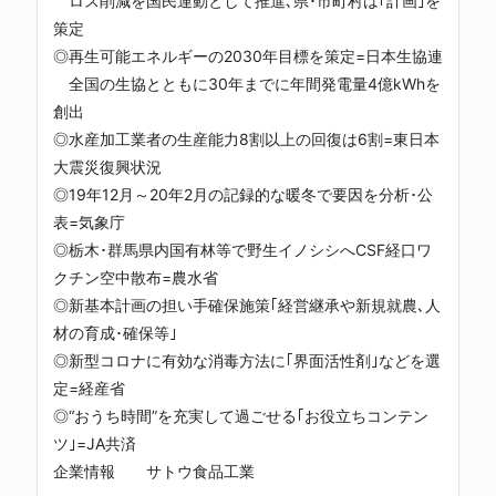
ロス削減を国民運動として推進､県･市町村は｢計画｣を
策定
◎再生可能エネルギーの2030年目標を策定=日本生協連
全国の生協とともに30年までに年間発電量4億kWhを
創出
◎水産加工業者の生産能力8割以上の回復は6割=東日本
大震災復興状況
◎19年12月～20年2月の記録的な暖冬で要因を分析･公
表=気象庁
◎栃木･群馬県内国有林等で野生イノシシへCSF経口ワ
クチン空中散布=農水省
◎新基本計画の担い手確保施策｢経営継承や新規就農､人
材の育成･確保等｣
◎新型コロナに有効な消毒方法に｢界面活性剤｣などを選
定=経産省
◎“おうち時間”を充実して過ごせる｢お役立ちコンテン
ツ｣=JA共済
企業情報 サトウ食品工業