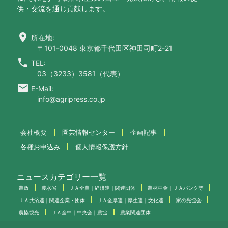
供・交流を通じ貢献します。
location_on
所在地:
〒101-0048 東京都千代田区神田司町2-21
call
TEL:
03（3233）3581（代表）
email
E-Mail:
info@agripress.co.jp
会社概要
園芸情報センター
企画記事
各種お申込み
個人情報保護方針
ニュースカテゴリー一覧
農政
農水省
ＪＡ全農｜経済連｜関連団体
農林中金｜ＪＡバンク等
ＪＡ共済連｜関連企業・団体
ＪＡ全厚連｜厚生連｜文化連
家の光協会
農協観光
ＪＡ全中｜中央会｜農協
農業関連団体