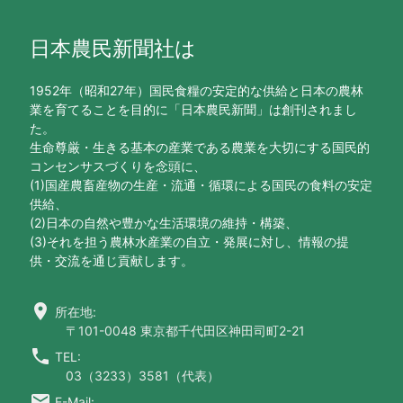
日本農民新聞社は
1952年（昭和27年）国民食糧の安定的な供給と日本の農林
業を育てることを目的に「日本農民新聞」は創刊されまし
た。
生命尊厳・生きる基本の産業である農業を大切にする国民的
コンセンサスづくりを念頭に、
(1)国産農畜産物の生産・流通・循環による国民の食料の安定
供給、
(2)日本の自然や豊かな生活環境の維持・構築、
(3)それを担う農林水産業の自立・発展に対し、情報の提
供・交流を通じ貢献します。
location_on
所在地:
〒101-0048 東京都千代田区神田司町2-21
call
TEL:
03（3233）3581（代表）
email
E-Mail: