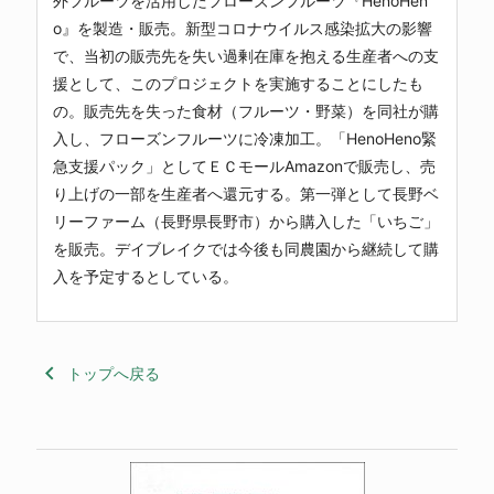
外フルーツを活用したフローズンフルーツ『HenoHen
o』を製造・販売。新型コロナウイルス感染拡大の影響
で、当初の販売先を失い過剰在庫を抱える生産者への支
援として、このプロジェクトを実施することにしたも
の。販売先を失った食材（フルーツ・野菜）を同社が購
入し、フローズンフルーツに冷凍加工。「HenoHeno緊
急支援パック」としてＥＣモールAmazonで販売し、売
り上げの一部を生産者へ還元する。第一弾として長野ベ
リーファーム（長野県長野市）から購入した「いちご」
を販売。デイブレイクでは今後も同農園から継続して購
入を予定するとしている。
keyboard_arrow_left
トップへ戻る