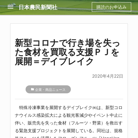
menu
日本農民新聞社
購読のお申込み
新型コロナで行き場を失っ
た食材を買取る支援ＰＪを
展開＝デイブレイク
2020年4月22日
folder
企業・商品ニュース
特殊冷凍事業を展開するデイブレイク㈱は、新型コロ
ナウイルス感染拡大による観光客減少やイベント中止に
伴い、販売先を失った食材（フルーツ・野菜）を救出す
る緊急支援プロジェクトを展開している。同社は、規格