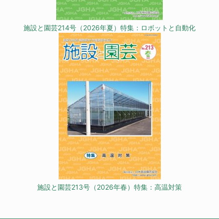
施設と園芸214号（2026年夏）特集：ロボットと自動化
施設と園芸213号（2026年春）特集：高温対策