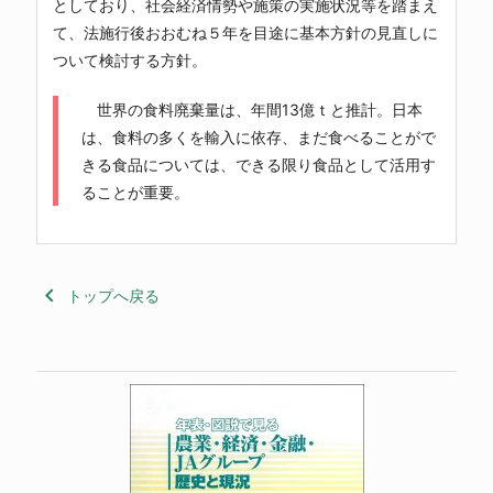
としており、社会経済情勢や施策の実施状況等を踏まえ
て、法施行後おおむね５年を目途に基本方針の見直しに
ついて検討する方針。
世界の食料廃棄量は、年間13億ｔと推計。日本
は、食料の多くを輸入に依存、まだ食べることがで
きる食品については、できる限り食品として活用す
ることが重要。
keyboard_arrow_left
トップへ戻る