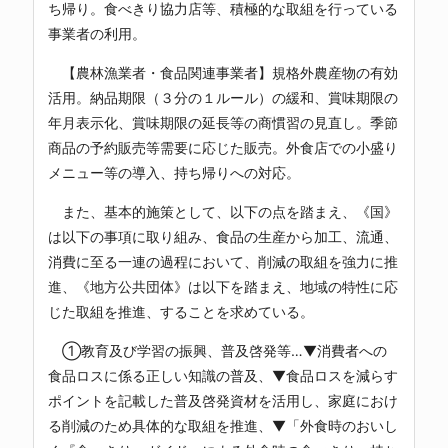
ち帰り。食べきり協力店等、積極的な取組を行っている
事業者の利用。
【農林漁業者・食品関連事業者】規格外農産物の有効
活用。納品期限（３分の１ルール）の緩和、賞味期限の
年月表示化、賞味期限の延長等の商慣習の見直し。季節
商品の予約販売等需要に応じた販売。外食店での小盛り
メニュー等の導入、持ち帰りへの対応。
また、基本的施策として、以下の点を踏まえ、《国》
は以下の事項に取り組み、食品の生産から加工、流通、
消費に至る一連の過程において、削減の取組を強力に推
進、《地方公共団体》は以下を踏まえ、地域の特性に応
じた取組を推進、することを求めている。
①教育及び学習の振興、普及啓発等…▼消費者への
食品ロスに係る正しい知識の普及、▼食品ロスを減らす
ポイントを記載した普及啓発資材を活用し、家庭におけ
る削減のため具体的な取組を推進、▼「外食時のおいし