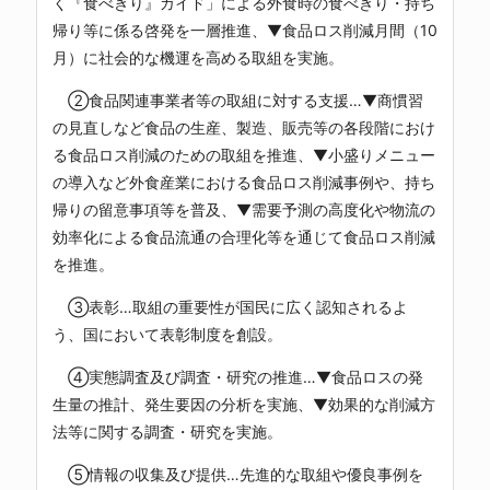
く『食べきり』ガイド」による外食時の食べきり・持ち
帰り等に係る啓発を一層推進、▼食品ロス削減月間（10
月）に社会的な機運を高める取組を実施。
②食品関連事業者等の取組に対する支援…▼商慣習
の見直しなど食品の生産、製造、販売等の各段階におけ
る食品ロス削減のための取組を推進、▼小盛りメニュー
の導入など外食産業における食品ロス削減事例や、持ち
帰りの留意事項等を普及、▼需要予測の高度化や物流の
効率化による食品流通の合理化等を通じて食品ロス削減
を推進。
③表彰…取組の重要性が国民に広く認知されるよ
う、国において表彰制度を創設。
④実態調査及び調査・研究の推進…▼食品ロスの発
生量の推計、発生要因の分析を実施、▼効果的な削減方
法等に関する調査・研究を実施。
⑤情報の収集及び提供…先進的な取組や優良事例を