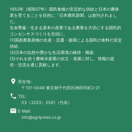
1952年（昭和27年）国民食糧の安定的な供給と日本の農林
業を育てることを目的に「日本農民新聞」は創刊されまし
た。
生命尊厳・生きる基本の産業である農業を大切にする国民的
コンセンサスづくりを念頭に、
(1)国産農畜産物の生産・流通・循環による国民の食料の安定
供給、
(2)日本の自然や豊かな生活環境の維持・構築、
(3)それを担う農林水産業の自立・発展に対し、情報の提
供・交流を通じ貢献します。
location_on
所在地:
〒101-0048 東京都千代田区神田司町2-21
call
TEL:
03（3233）3581（代表）
email
E-Mail:
info@agripress.co.jp