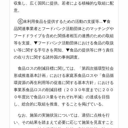
収集し、広く国民に提供。若者による積極的な取組に配
意。
⑥未利用食品を提供するための活動の支援等…▼食
品関連事業者とフードバンク活動団体とのマッチングや
フードドライブを含めた関係者相互の連携のための取組
等を支援、▼フードバンク活動団体における食品の取扱
い等に関する手引きを周知、▼食品の提供等に伴う責任
の在り方に関する諸外国の事例調査。
食品ロスの削減目標に関しては、「第四次循環型社会
形成推進基本計画」における家庭系食品ロスや「食品循
環資源の再生利用等の促進に関する基本方針」における
事業系食品ロスの削減目標（２０３０年度までに２００
０年度比で食品ロス量をそれぞれ半減）の達成を目指
し、総合的に取組を推進、することを掲げている。
なお、施策の実施状況については、適切に点検を行
い、その結果を踏まえて必要に応じて施策を見直すこと