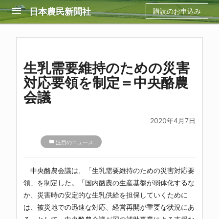
menu
日本農民新聞社
購読のお申込み
生乳需要維持のための災害
対応要領を制定＝中央酪農
会議
2020年4月7日
folder
注目のニュース
中央酪農会議は、「生乳需要維持のための災害対応要
領」を制定した。「国内酪農の生産基盤が弱体化するな
か、災害時の安定的な生乳供給を担保していくために
は、被災地での迅速な対応、経営再開が重要な状況にあ