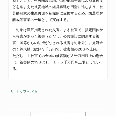
る」として、中央酪農会議が国の補助事業による支援な
どを踏まえた被災地域の経営再建が円滑に進むよう、被
災酪農家の生産再開を補完的に支援するため、酪農理解
醸成等事業の一環として実施する。
対象は激甚指定された災害による被害で、指定団体か
ら報告があった被害（ただし、公共施設に関連する被
害、国等からの助成がなされる被害は対象外）。見舞金
の予算規模は総額３千万円で、被害額の20％を上限。
ただし、１被害での全国の被害額が３千万円以上の場合
は、被害額の15％とし、１・５千万円を上限としてい
る
。
keyboard_arrow_left
トップへ戻る