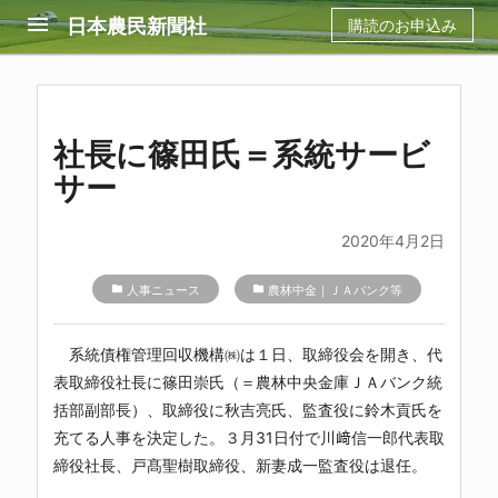
menu
日本農民新聞社
購読のお申込み
社長に篠田氏＝系統サービ
サー
2020年4月2日
folder
人事ニュース
folder
農林中金｜ＪＡバンク等
系統債権管理回収機構㈱
は１日、取締役会を開き、代
表取締役社長に篠田崇氏（＝
農林中央金庫
ＪＡバンク統
括部副部長）、取締役に秋吉亮氏、監査役に鈴木貢氏を
充てる人事を決定した。３月31日付で川﨑信一郎代表取
締役社長、戸髙聖樹取締役、新妻成一監査役は退任。