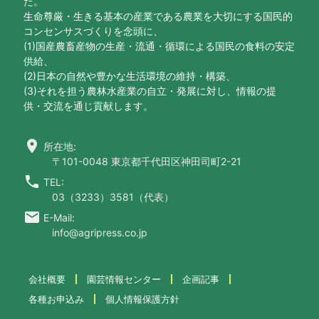
た。
生命尊厳・生きる基本の産業である農業を大切にする国民的
コンセンサスづくりを念頭に、
(1)国産農畜産物の生産・流通・循環による国民の食料の安定
供給、
(2)日本の自然や豊かな生活環境の維持・構築、
(3)それを担う農林水産業の自立・発展に対し、情報の提
供・交流を通じ貢献します。
location_on
所在地:
〒101-0048 東京都千代田区神田司町2-21
call
TEL:
03（3233）3581（代表）
email
E-Mail:
info@agripress.co.jp
会社概要
園芸情報センター
企画記事
各種お申込み
個人情報保護方針