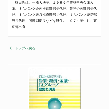
篠田氏は、一橋大法卒、１９９６年
農林中央金庫
入
庫。
ＪＡバンク
企画推進部部長代理、業務企画部部長代
理、
ＪＡバンク
経営指導部部長代理、
ＪＡバンク
統括部
部長代理、同部副部長などを歴任。１９７１年生れ、東
京都出身。
keyboard_arrow_left
トップへ戻る