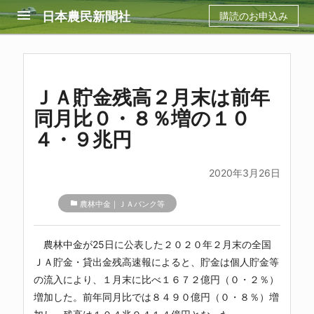
menu
日本農民新聞社
購読のお申込み
ＪＡ貯金残高２月末は前年
同月比０・８％増の１０
４・９兆円
2020年3月26日
folder
農林中金｜ＪＡバンク等
農林中金
が25日に公表した２０２０年２月末の全国
ＪＡ貯金・貸出金残高速報によると、貯金は個人貯金等
の流入により、１月末に比べ１６７２億円（０・２％）
増加した。前年同月比では８４９０億円（０・８％）増