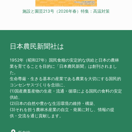
施設と園芸213号（2026年春）特集：高温対策
日本農民新聞社は
1952年（昭和27年）国民食糧の安定的な供給と日本の農林
業を育てることを目的に「日本農民新聞」は創刊されまし
た。
生命尊厳・生きる基本の産業である農業を大切にする国民的
コンセンサスづくりを念頭に、
(1)国産農畜産物の生産・流通・循環による国民の食料の安定
供給、
(2)日本の自然や豊かな生活環境の維持・構築、
(3)それを担う農林水産業の自立・発展に対し、情報の提
供・交流を通じ貢献します。