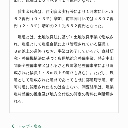
加し、残高は１０４兆９４１４億円となった。
貸出金残高は、住宅資金実行等により１月末に比べ５
６２億円（０・３％）増加、前年同月比では４８０７億
円（２・３％）増加の２１兆６５２億円となった。
農道とは、土地改良法に基づく土地改良事業で造成さ
れ、農道として農道台帳により管理されている幅員１・
８ｍ以上の道路（なお、事業は終了しているが、森林研
究・整備機構法に基づく農用地総合整備事業、特定中山
間保全整備事業又はふるさと農道緊急整備事業により造
成された幅員１・８ｍ以上の道路も含む）。ただし、農
道として造成された道路であっても既に都道府県道、市
町村道に認定されたものは含まない。調査結果は、農業
農村整備の推進及び地方交付税の算定の資料に利活用さ
れる。
keyboard_arrow_left
トップへ戻る