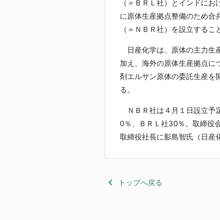
（＝ＢＲＬ社）とインドにお
に原体生産拠点整備のため合弁会社「Nis
（＝ＮＢＲ社）を設立するこ
日産化学は、原体の主力生産
加え、海外の原体生産拠点に
剤エルサン原体の委託生産を
る。
ＮＢＲ社は４月１日設立予定
0％、ＢＲＬ社30％。取締役
取締役社長に影島智氏（日産
keyboard_arrow_left
トップへ戻る