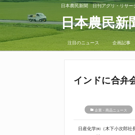
日本農民新聞
日刊アグリ・リサー
日本農民新
注目のニュース
企画記事
インドに合弁
folder
企業・商品ニュース
日産化学㈱
（木下小次郎社長）は