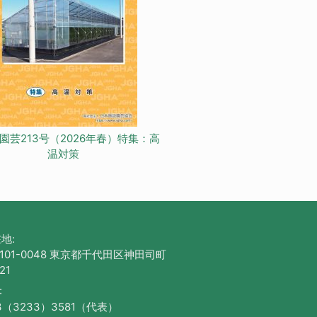
園芸213号（2026年春）特集：高
温対策
地:
101-0048 東京都千代田区神田司町
21
:
3（3233）3581（代表）