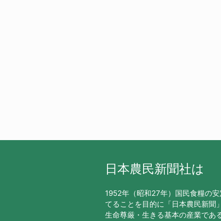
日本農民新聞社は
1952年（昭和27年）国民食糧の
てることを目的に「日本農民新聞
生命尊厳・生きる基本の産業であ