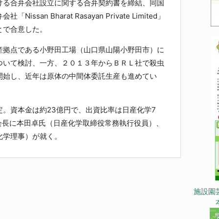
ける合弁会社設立に関する合弁契約書を締結、同国
san Bharat Rasayan Private Limited」
とで合意した。
拠点である小野田工場（山口県山陽小野田市）に
ついて検討、一方、２０１３年からＢＲＬ社で殺虫
開始し、近年は原体の中間体委託生産も進めてい
。資本金は約23億円で、出資比率は日産化学7
会長に本田卓氏（日産化学取締役常務執行役員）、
化学理事）が就く。
施設園