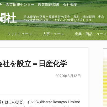
チ
園芸情報センター
農業関連図書
会社概要
聞社
日本農業の発展と農業経営の安定、農村・地域振興、安心
の安定供給の視点にこだわった報道を追求します。
フォトニュース
人事ニュース
企業・商品ニュー
会社を設立＝日産化学
2020年3月13日
このほど、インドのBharat Rasayan Limited