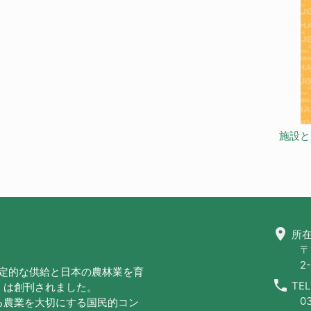
施設と
location_on
所在
〒
2-
安定的な供給と日本の農林業を育
call
TEL
」は創刊されました。
0
る農業を大切にする国民的コン