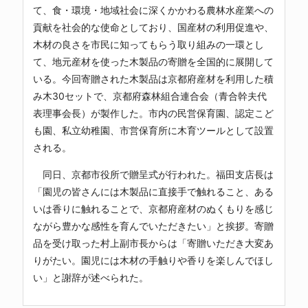
て、食・環境・地域社会に深くかかわる農林水産業への
貢献を社会的な使命としており、国産材の利用促進や、
木材の良さを市民に知ってもらう取り組みの一環とし
て、地元産材を使った木製品の寄贈を全国的に展開して
いる。今回寄贈された木製品は京都府産材を利用した積
み木30セットで、京都府森林組合連合会（青合幹夫代
表理事会長）が製作した。市内の民営保育園、認定こど
も園、私立幼稚園、市営保育所に木育ツールとして設置
される。
同日、京都市役所で贈呈式が行われた。福田支店長は
「園児の皆さんには木製品に直接手で触れること、ある
いは香りに触れることで、京都府産材のぬくもりを感じ
ながら豊かな感性を育んでいただきたい」と挨拶。寄贈
品を受け取った村上副市長からは「寄贈いただき大変あ
りがたい。園児には木材の手触りや香りを楽しんでほし
い」と謝辞が述べられた。