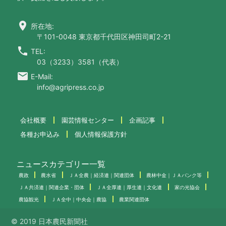
location_on
所在地:
〒101-0048 東京都千代田区神田司町2-21
call
TEL:
03（3233）3581（代表）
email
E-Mail:
info@agripress.co.jp
会社概要
園芸情報センター
企画記事
各種お申込み
個人情報保護方針
ニュースカテゴリー一覧
農政
農水省
ＪＡ全農｜経済連｜関連団体
農林中金｜ＪＡバンク等
ＪＡ共済連｜関連企業・団体
ＪＡ全厚連｜厚生連｜文化連
家の光協会
農協観光
ＪＡ全中｜中央会｜農協
農業関連団体
© 2019 日本農民新聞社