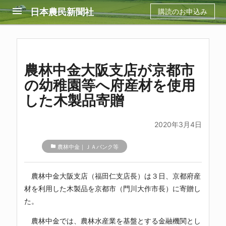
menu
日本農民新聞社
購読のお申込み
農林中金大阪支店が京都市
の幼稚園等へ府産材を使用
した木製品寄贈
2020年3月4日
folder
農林中金｜ＪＡバンク等
農林中金
大阪支店（福田仁支店長）は３日、京都府産
材を利用した木製品を京都市（門川大作市長）に寄贈し
た。
農林中金
では、農林水産業を基盤とする金融機関とし