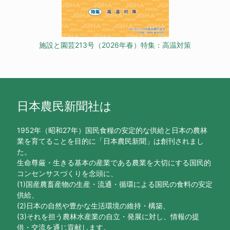
施設と園芸213号（2026年春）特集：高温対策
日本農民新聞社は
1952年（昭和27年）国民食糧の安定的な供給と日本の農林
業を育てることを目的に「日本農民新聞」は創刊されまし
た。
生命尊厳・生きる基本の産業である農業を大切にする国民的
コンセンサスづくりを念頭に、
(1)国産農畜産物の生産・流通・循環による国民の食料の安定
供給、
(2)日本の自然や豊かな生活環境の維持・構築、
(3)それを担う農林水産業の自立・発展に対し、情報の提
供・交流を通じ貢献します。