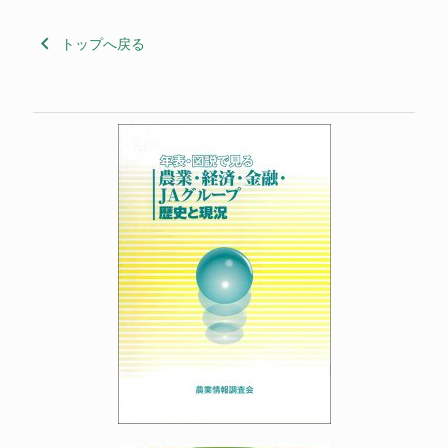
keyboard_arrow_left
トップへ戻る