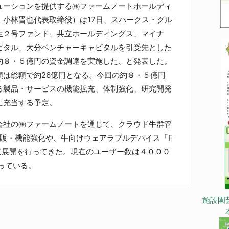
ーションを提供する㈱ファームノートホールディ
、小林晋也代表取締役）は17日、スパークス・グル
生２号ファンド、共立ホールディングス、マイナ
ピタル、大分ベンチャーキャピタルを引受先とした
約８・５億円の資金調達を実施した、と発表した。
額は総額で約26億円となる。今回の約８・５億円
る製品・サービスの機能拡充、体制強化、研究開発
に充当する予定。
社の㈱ファームノートを通じて、クラウド牛群管
の拡販・機能強化や、牛向けウェアラブルデバイス「F
開発、事業展開を行ってきた。現在のユーザー数は４０００
っている。
施設園