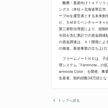
酪農・畜産向けＩｏＴソリュ
ングス（本社＝北海道帯広市
ープ㈱を運営者とする未来創
ビ、ＳＭＢＣベンチャーキャ
第三者割当増資により、総額
今回を含む累計での資金調達
の資金調達は、ＡＩ開発によ
の推進、新規事業の立ち上げ
ファームノートＨＤは、子会
理システム「Farmnote」
armnote Color」を
生産者、契約頭数38万頭とな
keyboard_arrow_left
トップへ戻る