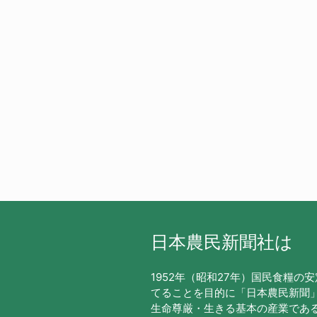
日本農民新聞社は
1952年（昭和27年）国民食糧の
てることを目的に「日本農民新聞
生命尊厳・生きる基本の産業であ