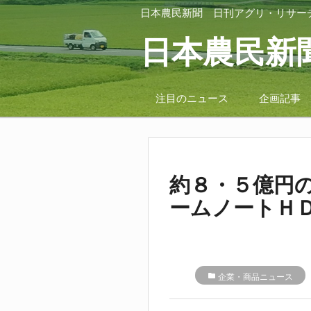
日本農民新聞
日刊アグリ・リサー
日本農民新
注目のニュース
企画記事
約８・５億円
ームノートＨ
folder
企業・商品ニュース