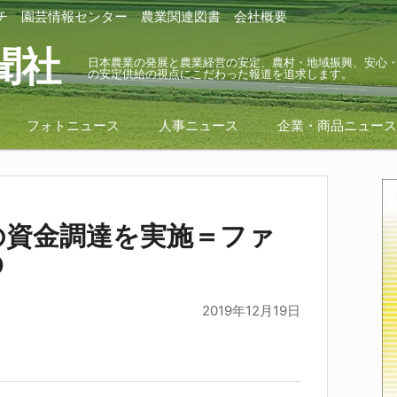
チ
園芸情報センター
農業関連図書
会社概要
聞社
日本農業の発展と農業経営の安定、農村・地域振興、安心
の安定供給の視点にこだわった報道を追求します。
フォトニュース
人事ニュース
企業・商品ニュー
の資金調達を実施＝ファ
Ｄ
2019年12月19日