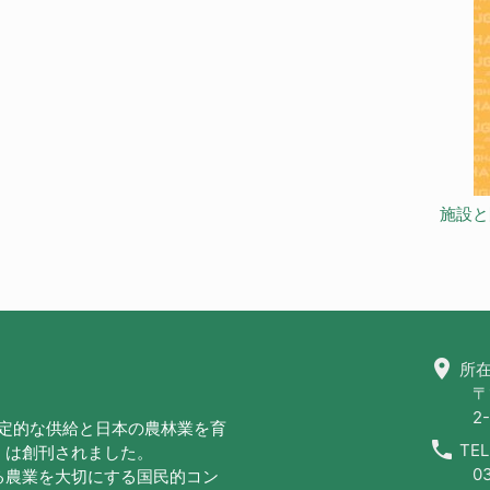
施設と
location_on
所在
〒
2-
安定的な供給と日本の農林業を育
call
TEL
」は創刊されました。
0
る農業を大切にする国民的コン