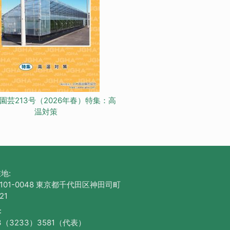
園芸213号（2026年春）特集：高
温対策
地:
101-0048 東京都千代田区神田司町
21
:
3（3233）3581（代表）