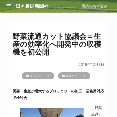
menu
日本農民新聞社
購読のお申込み
野菜流通カット協議会＝生
産の効率化へ開発中の収穫
機を初公開
2019年12月8日
folder
フォトニュース
folder
注目のニュース
需要・生産が増大するブロッコリーの加工・業務用対応
で検討会
野菜
流通カ