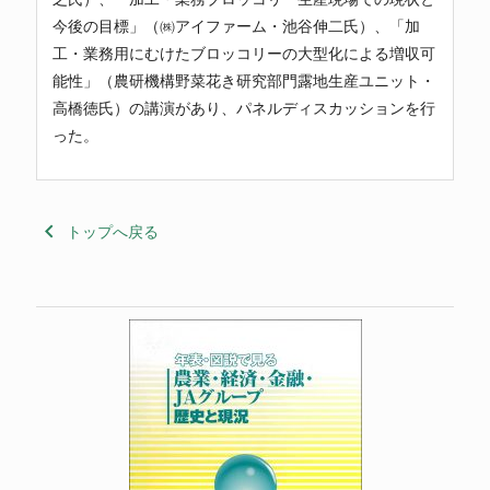
今後の目標」（㈱アイファーム・池谷伸二氏）、「加
工・業務用にむけたブロッコリーの大型化による増収可
能性」（農研機構野菜花き研究部門露地生産ユニット・
高橋徳氏）の講演があり、パネルディスカッションを行
った。
keyboard_arrow_left
トップへ戻る