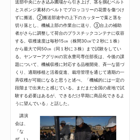
送部中央にかき込み圃場から引き上げ、茎を掴むベルト
とスポンジ素材のベルトでブロッコリーの花蕾を傷つけ
ずに搬送、②搬送部途中の上下のカッターで葉と茎を
切り落とし、機械上部の作業台に送り、③台上の補助
者がさらに調整して荷台のプラスチックコンテナに収容
する。収穫速度は毎秒15㎝（株間30㎝で２秒に１株）
から最大で同50㎝（同１秒に３株）まで試験をしてい
る。ヤンマーアグリ㈱の宮永豊司専任部長は、今後の課
題について、機械収穫に対応する品種開発、斉一な苗づ
くり、適期移植と活着促進、栽培管理を通じて適期の一
斉収穫が可能になると思うと述べ、「機械的には一定の
段階まで出来たと感じている。まだまだ全国の産地で試
験する必要はあるが、できるだけ早期に商品化できるよ
うに望んでいる」と話した。
講演
会は、
「な
ぜ、い