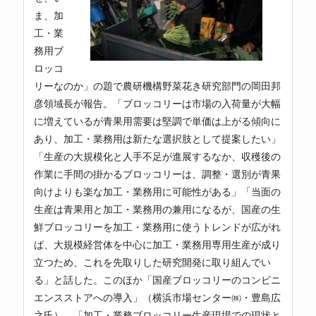
ま、加
工・業
務用ブ
ロッコ
リーなのか」の題で農研機構野菜花き研究部門の岡田邦
彦領域長が報告。「ブロッコリーは市場の入荷量が大幅
に増えているが青果用需要は堅調で単価は上がる傾向に
あり、加工・業務用は新たな選択肢として提案したい」
「生産の大規模化と人手不足が進展するなか、収穫後の
作業に手間の掛かるブロッコリーは、調整・選別が青果
向けよりも楽な加工・業務用に可能性がある」「当面の
生産は青果用と加工・業務用の兼用になるが、国産の生
鮮ブロッコリーを加工・業務用に使うトレンドが広がれ
ば、大規模経営体を中心に加工・業務用専用生産が成り
立つため、これを先取りした研究開発に取り組んでい
る」と話した。このほか「国産ブロッコリーのコンビニ
エンスストアへの導入」（横浜市場センター㈱・豊島広
之氏）、「加工・業務ブロッコリー生産現場での現状と