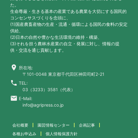
た。
生命尊厳・生きる基本の産業である農業を大切にする国民的
コンセンサスづくりを念頭に、
(1)国産農畜産物の生産・流通・循環による国民の食料の安定
供給、
(2)日本の自然や豊かな生活環境の維持・構築、
(3)それを担う農林水産業の自立・発展に対し、情報の提
供・交流を通じ貢献します。
location_on
所在地:
〒101-0048 東京都千代田区神田司町2-21
call
TEL:
03（3233）3581（代表）
email
E-Mail:
info@agripress.co.jp
会社概要
園芸情報センター
企画記事
各種お申込み
個人情報保護方針