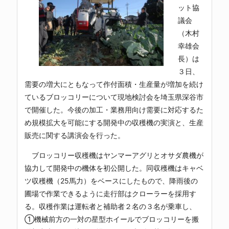
ット協
議会
（木村
幸雄会
長）は
３日、
需要の増大にともなって作付面積・生産量が増加を続け
ているブロッコリーについて現地検討会を埼玉県深谷市
で開催した。今後の加工・業務用向け需要に対応するた
め規模拡大を可能にする開発中の収穫機の実演と、生産
販売に関する講演会を行った。
ブロッコリー収穫機はヤンマーアグリとオサダ農機が
協力して開発中の機体を初公開した。同収穫機はキャベ
ツ収穫機（25馬力）をベースにしたもので、降雨後の
圃場で作業できるように走行部はクローラーを採用す
る。収穫作業は運転者と補助者２名の３名が乗車し、
①機械前方の一対の星型ホイールでブロッコリーを搬