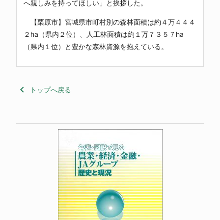
へ親しみを持ってほしい」と挨拶した。
【栗原市】宮城県市町村別の森林面積は約４万４４４
２ha（県内２位）、人工林面積は約１万７３５７ha
（県内１位）と豊かな森林資源を抱えている。
keyboard_arrow_left
トップへ戻る