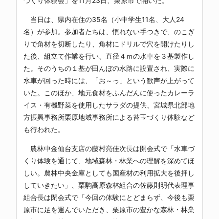
づくり体験会」を11月23日、栗原市で開いた。
当日は、県内在住の35名（小中学生11名、大人24
名）が参加。参加者たちは、慣れない手つきで、のこぎ
りで角材を切断したり、角材にドリルで穴を開けたりし
た後、組立て作業を行い、直径４ｍの水車を３基製作し
た。そのうちの１基が田んぼの水路に設置され、実際に
水車が回った時には、「お～っ」という歓声が上がって
いた。このほか、地元食材をふんだんに使ったカレーラ
イス・有機野菜を使用したサラダの提供、宮城県北部地
方振興事務所栗原地域事務所による苔玉づくり体験など
も行われた。
農林中金
仙台支店の藤村亮佳次長は開会式で「水車づ
くり体験を通じて、地域森林・林業への理解を深めてほ
しい。農林中央金庫としても国産材の利用拡大を後押し
していきたい」、栗駒高原森林組合の佐藤則明代表理事
組合長は閉会式で「今回の体験にとどまらず、今後も栗
原市に足を運んでいただき、栗原市の豊かな森林・林業