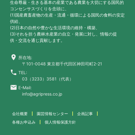
生命尊厳・生きる基本の産業である農業を大切にする国民的
コンセンサスづくりを念頭に、
(1)国産農畜産物の生産・流通・循環による国民の食料の安定
供給、
(2)日本の自然や豊かな生活環境の維持・構築、
(3)それを担う農林水産業の自立・発展に対し、情報の提
供・交流を通じ貢献します。
location_on
所在地:
〒101-0048 東京都千代田区神田司町2-21
call
TEL:
03（3233）3581（代表）
email
E-Mail:
info@agripress.co.jp
会社概要
園芸情報センター
企画記事
各種お申込み
個人情報保護方針