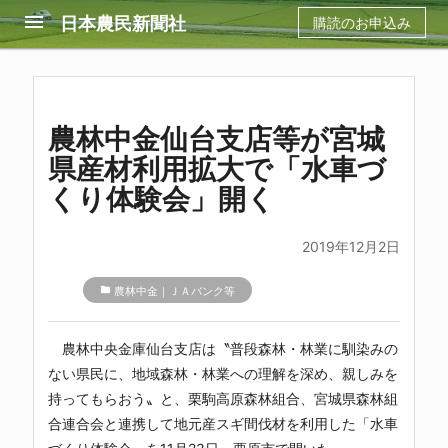
menu
日本農民新聞社
購読のお申込み
農林中金仙台支店等が宮城
県産材利用拡大で「水車づ
くり体験会」開く
2019年12月2日
folder
農林中金｜ＪＡバンク等
農林中央金庫
仙台支店は〝普段森林・林業に馴染みの
ない県民に、地域森林・林業への理解を深め、親しみを
持ってもらおう〟と、栗駒高原森林組合、宮城県森林組
合連合会と連携して地元産スギ間伐材を利用した「水車