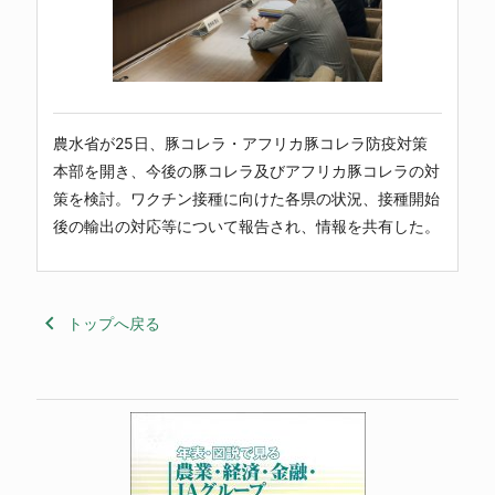
農水省が25日、豚コレラ・アフリカ豚コレラ防疫対策
本部を開き、今後の豚コレラ及びアフリカ豚コレラの対
策を検討。ワクチン接種に向けた各県の状況、接種開始
後の輸出の対応等について報告され、情報を共有した。
keyboard_arrow_left
トップへ戻る