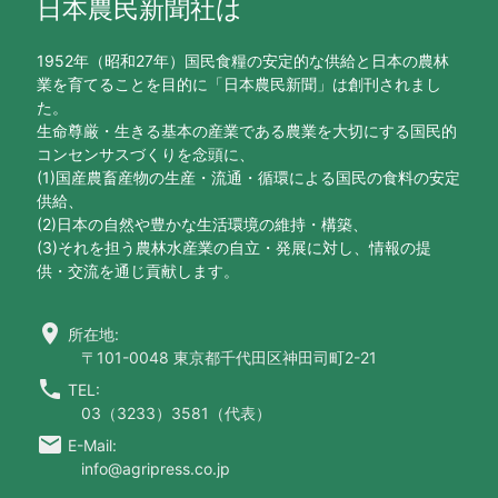
日本農民新聞社は
1952年（昭和27年）国民食糧の安定的な供給と日本の農林
業を育てることを目的に「日本農民新聞」は創刊されまし
た。
生命尊厳・生きる基本の産業である農業を大切にする国民的
コンセンサスづくりを念頭に、
(1)国産農畜産物の生産・流通・循環による国民の食料の安定
供給、
(2)日本の自然や豊かな生活環境の維持・構築、
(3)それを担う農林水産業の自立・発展に対し、情報の提
供・交流を通じ貢献します。
location_on
所在地:
〒101-0048 東京都千代田区神田司町2-21
call
TEL:
03（3233）3581（代表）
email
E-Mail:
info@agripress.co.jp