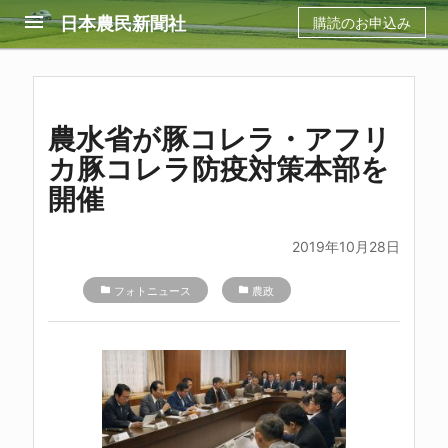
menu
日本農民新聞社
購読のお申込み
農水省が豚コレラ・アフリ
カ豚コレラ防疫対策本部を
開催
2019年10月28日
folder
フォトニュース
folder
農政