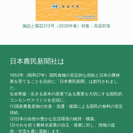
施設と園芸213号（2026年春）特集：高温対策
日本農民新聞社は
1952年（昭和27年）国民食糧の安定的な供給と日本の農林
業を育てることを目的に「日本農民新聞」は創刊されまし
た。
生命尊厳・生きる基本の産業である農業を大切にする国民的
コンセンサスづくりを念頭に、
(1)国産農畜産物の生産・流通・循環による国民の食料の安定
供給、
(2)日本の自然や豊かな生活環境の維持・構築、
(3)それを担う農林水産業の自立・発展に対し、情報の提
供・交流を通じ貢献します。