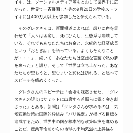
イキ」は、ソーシャルメディア等をとおして世界中に広
がった。世界で一斉展開した先の9月20日の学校ストラ
イキには400万人以上が参加したと伝えられている。
そのグレタさんは、新聞報道によれば、怒りに声を震
わせて「人々は困窮し、死にひんし、生態系は崩壊して
いる。それでもあなたたちはお金と、永続的な経済成長
という『おとぎ話』を語っている。よくもそんなこと
が・・・」、続いて「あなたたちは空虚な言葉で私の夢
を奪った」と語り、そして「世界は立ち上がった。あな
たたちが望もうと、望むまいと変化は訪れる」と述べて
スピーチを締めくくった。
グレタさんのスピーチは「会場を沈黙させた」「グレ
タさんの訴えはサミットに出席する首脳らに鋭く突き刺
さった」とある。新聞は「グレタさんが求めるのは、気
候変動対策の国際的枠組み『パリ協定』が掲げる目標を
達成するため、世界中の国が根本的な政策転換を進める
ことだ。産業革命前からの地球の平均気温の上昇幅を