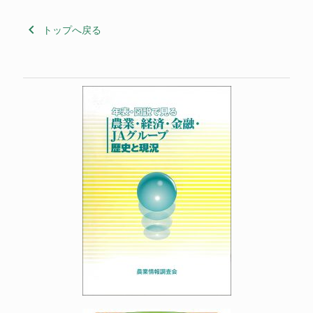
keyboard_arrow_left
トップへ戻る