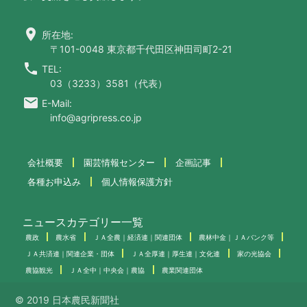
location_on
所在地:
〒101-0048 東京都千代田区神田司町2-21
call
TEL:
03（3233）3581（代表）
email
E-Mail:
info@agripress.co.jp
会社概要
園芸情報センター
企画記事
各種お申込み
個人情報保護方針
ニュースカテゴリー一覧
農政
農水省
ＪＡ全農｜経済連｜関連団体
農林中金｜ＪＡバンク等
ＪＡ共済連｜関連企業・団体
ＪＡ全厚連｜厚生連｜文化連
家の光協会
農協観光
ＪＡ全中｜中央会｜農協
農業関連団体
© 2019 日本農民新聞社