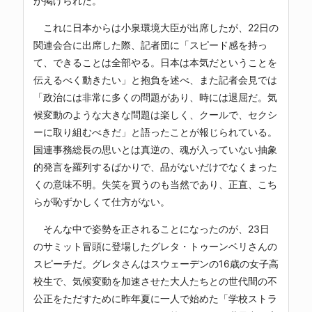
が掲げられた。
これに日本からは小泉環境大臣が出席したが、22日の
関連会合に出席した際、記者団に「スピード感を持っ
て、できることは全部やる。日本は本気だということを
伝えるべく動きたい」と抱負を述べ、また記者会見では
「政治には非常に多くの問題があり、時には退屈だ。気
候変動のような大きな問題は楽しく、クールで、セクシ
ーに取り組むべきだ」と語ったことが報じられている。
国連事務総長の思いとは真逆の、魂が入っていない抽象
的発言を羅列するばかりで、品がないだけでなくまった
くの意味不明。失笑を買うのも当然であり、正直、こち
らが恥ずかしくて仕方がない。
そんな中で姿勢を正されることになったのが、23日
のサミット冒頭に登場したグレタ・トゥーンベリさんの
スピーチだ。グレタさんはスウェーデンの16歳の女子高
校生で、気候変動を加速させた大人たちとの世代間の不
公正をただすために昨年夏に一人で始めた「学校ストラ