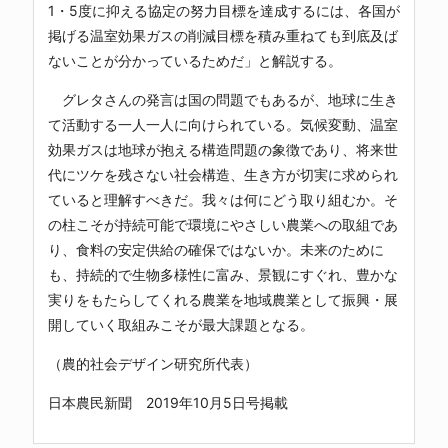
1・5度に抑える協定の努力目標を達成するには、各国が
掲げる温室効果ガスの削減目標を積み重ねても到底及ば
ないことが分かっているためだ」と解説する。
グレタさんの発言は国の問題でもあるが、地球に生き
て活動する一人一人に向けられている。気候変動、温室
効果ガスは地球が抱える構造問題の象徴であり、将来世
代にツケを残さない社会構造、生き方が切実に求められ
ていると理解すべきだ。我々は何にどう取り組むか。そ
の柱こそが持続可能で環境にやさしい農業への取組であ
り、食料の安定供給の確保ではないか。未来のために
も、持続的で生物多様性に富み、景観にすぐれ、豊かな
実りをもたらしてくれる農業を地域農業として振興・展
開していく取組みこそが最大課題となる。
（農的社会デザイン研究所代表）
日本農民新聞 2019年10月5日号掲載