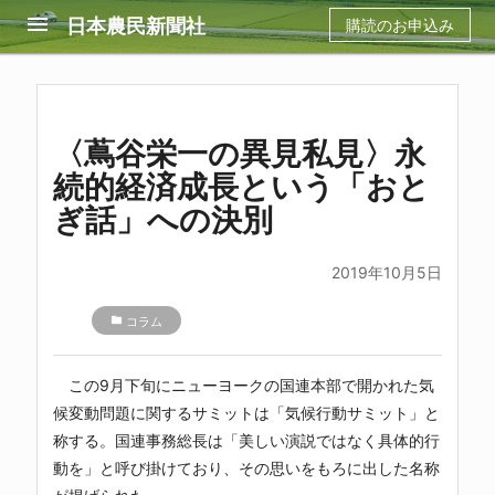
menu
日本農民新聞社
購読のお申込み
〈蔦谷栄一の異見私見〉永
続的経済成長という「おと
ぎ話」への決別
2019年10月5日
folder
コラム
この9月下旬にニューヨークの国連本部で開かれた気
候変動問題に関するサミットは「気候行動サミット」と
称する。国連事務総長は「美しい演説ではなく具体的行
動を」と呼び掛けており、その思いをもろに出した名称