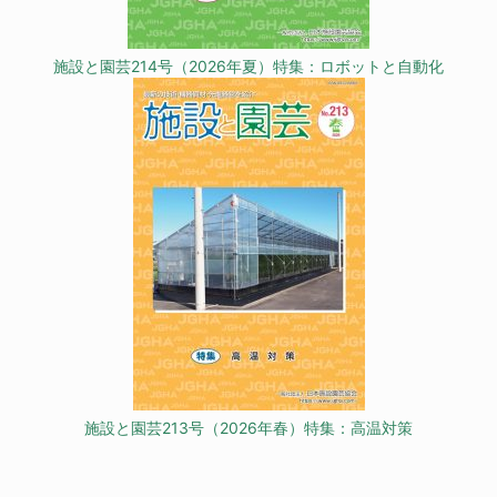
施設と園芸214号（2026年夏）特集：ロボットと自動化
施設と園芸213号（2026年春）特集：高温対策