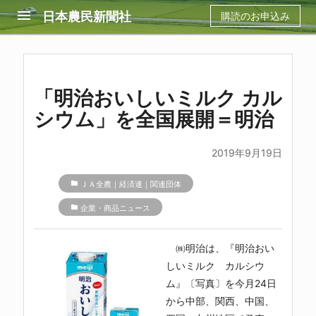
menu
日本農民新聞社
購読のお申込み
「明治おいしいミルク カル
シウム」を全国展開＝明治
2019年9月19日
folder
ＪＡ全農｜経済連｜関連団体
folder
企業・商品ニュース
㈱明治
は、『明治おい
しいミルク カルシウ
ム』〔写真〕を今月24日
から中部、関西、中国、