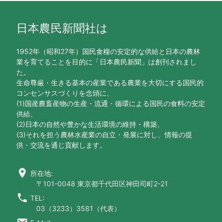
日本農民新聞社は
1952年（昭和27年）国民食糧の安定的な供給と日本の農林
業を育てることを目的に「日本農民新聞」は創刊されまし
た。
生命尊厳・生きる基本の産業である農業を大切にする国民的
コンセンサスづくりを念頭に、
(1)国産農畜産物の生産・流通・循環による国民の食料の安定
供給、
(2)日本の自然や豊かな生活環境の維持・構築、
(3)それを担う農林水産業の自立・発展に対し、情報の提
供・交流を通じ貢献します。
location_on
所在地:
〒101-0048 東京都千代田区神田司町2-21
call
TEL:
03（3233）3581（代表）