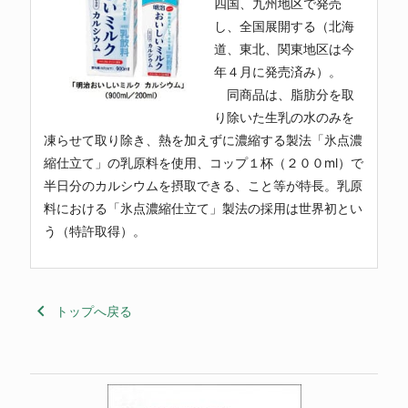
四国、九州地区で発売
し、全国展開する（北海
道、東北、関東地区は今
年４月に発売済み）。
同商品は、脂肪分を取
り除いた生乳の水のみを
凍らせて取り除き、熱を加えずに濃縮する製法「氷点濃
縮仕立て」の乳原料を使用、コップ１杯（２００ml）で
半日分のカルシウムを摂取できる、こと等が特長。乳原
料における「氷点濃縮仕立て」製法の採用は世界初とい
う（特許取得）。
keyboard_arrow_left
トップへ戻る