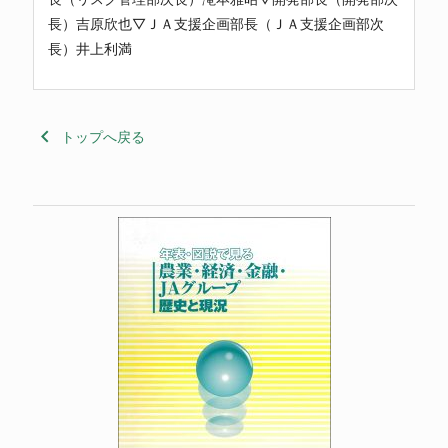
長）吉原欣也▽ＪＡ支援企画部長（ＪＡ支援企画部次
長）井上利満
keyboard_arrow_left
トップへ戻る