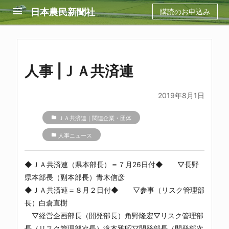
menu
日本農民新聞社
購読のお申込み
人事 |ＪＡ共済連
2019年8月1日
folder
ＪＡ共済連｜関連企業・団体
folder
人事ニュース
◆
ＪＡ共済連
（県本部長）＝７月26日付◆ ▽長野
県本部長（副本部長）青木信彦
◆
ＪＡ共済連
＝８月２日付◆ ▽参事（リスク管理部
長）白倉直樹
▽経営企画部長（開発部長）角野隆宏▽リスク管理部
長（リスク管理部次長）滝本雅昭▽開発部長（開発部次