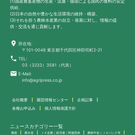
(1)国産農畜産物の生産・流通・循環による国民の食料の安定
供給、
(2)日本の自然や豊かな生活環境の維持・構築、
(3)それを担う農林水産業の自立・発展に対し、情報の提
供・交流を通じ貢献します。
location_on
所在地:
〒101-0048 東京都千代田区神田司町2-21
call
TEL:
03（3233）3581（代表）
email
E-Mail:
info@agripress.co.jp
会社概要
園芸情報センター
企画記事
各種お申込み
個人情報保護方針
ニュースカテゴリー一覧
農政
農水省
ＪＡ全農｜経済連｜関連団体
農林中金｜ＪＡバンク等