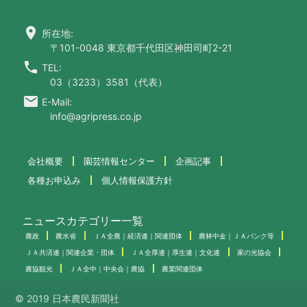
location_on
所在地:
〒101-0048 東京都千代田区神田司町2-21
call
TEL:
03（3233）3581（代表）
email
E-Mail:
info@agripress.co.jp
会社概要
園芸情報センター
企画記事
各種お申込み
個人情報保護方針
ニュースカテゴリー一覧
農政
農水省
ＪＡ全農｜経済連｜関連団体
農林中金｜ＪＡバンク等
ＪＡ共済連｜関連企業・団体
ＪＡ全厚連｜厚生連｜文化連
家の光協会
農協観光
ＪＡ全中｜中央会｜農協
農業関連団体
© 2019 日本農民新聞社