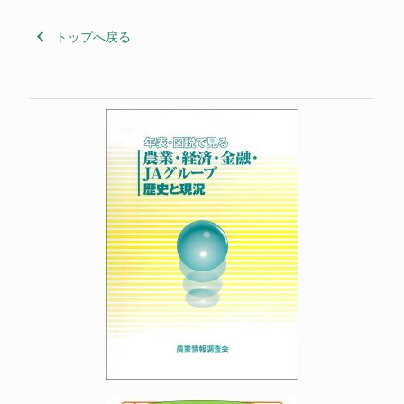
keyboard_arrow_left
トップへ戻る