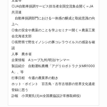
支援等
◎JA自動車損調サービス担当者全国交流集会開く＝JA
共済連
自動車損調部門における一体感の醸成と取組意識の向
上へ
◎食の安全や農薬のことを学ぶセミナー開く＝農薬工業
会北海道支部
◎長野県で野生イノシシの豚コレラウイルスの感染を確
認
人事 農水省
企業情報 Aコープ九州/明治/ヤンマー
製品紹介 自動運転農機「アグリロボトラクタMR1000
A」、等
行事日程 今週の農業界の動き
ホット・ポイント 百舌鳥・古市古墳群の世界文化遺産
登録に思う
訃報 小澤實氏(元㈱全国農協設計常務取締役)