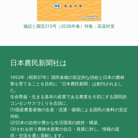
施設と園芸213号（2026年春）特集：高温対策
日本農民新聞社は
1952年（昭和27年）国民食糧の安定的な供給と日本の農林
業を育てることを目的に「日本農民新聞」は創刊されまし
た。
生命尊厳・生きる基本の産業である農業を大切にする国民的
コンセンサスづくりを念頭に、
(1)国産農畜産物の生産・流通・循環による国民の食料の安定
供給、
(2)日本の自然や豊かな生活環境の維持・構築、
(3)それを担う農林水産業の自立・発展に対し、情報の提
供・交流を通じ貢献します。