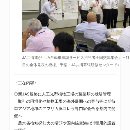
JA共済連が「JA自動車損調サービス担当者全国交流集会」＝11
目の全体発表の模様。千葉・JA共済幕張研修センターで）
〈主な内容〉
◎新JAS規格に人工光型植物工場の葉菜類の栽培管理
取引の円滑化や植物工場の海外展開への寄与等に期待
◎アジア地域のアフリカ豚コレラ専門家会合を都内で開
催へ
農水省検知探知犬の増頭や国内線空港の消毒用的設置