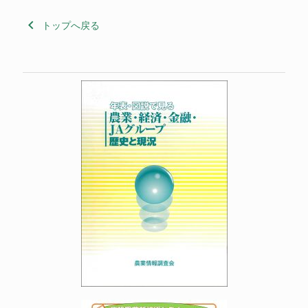
keyboard_arrow_left
トップへ戻る