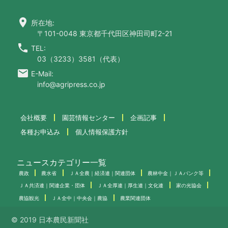
location_on
所在地:
〒101-0048 東京都千代田区神田司町2-21
call
TEL:
03（3233）3581（代表）
email
E-Mail:
info@agripress.co.jp
会社概要
園芸情報センター
企画記事
各種お申込み
個人情報保護方針
ニュースカテゴリー一覧
農政
農水省
ＪＡ全農｜経済連｜関連団体
農林中金｜ＪＡバンク等
ＪＡ共済連｜関連企業・団体
ＪＡ全厚連｜厚生連｜文化連
家の光協会
農協観光
ＪＡ全中｜中央会｜農協
農業関連団体
© 2019 日本農民新聞社