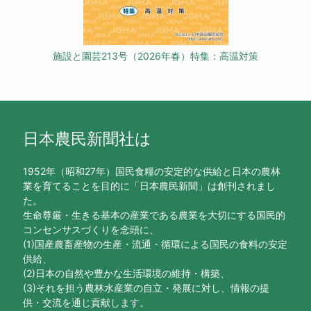
施設と園芸213号（2026年春）特集：高温対策
日本農民新聞社は
1952年（昭和27年）国民食糧の安定的な供給と日本の農林
業を育てることを目的に「日本農民新聞」は創刊されまし
た。
生命尊厳・生きる基本の産業である農業を大切にする国民的
コンセンサスづくりを念頭に、
(1)国産農畜産物の生産・流通・循環による国民の食料の安定
供給、
(2)日本の自然や豊かな生活環境の維持・構築、
(3)それを担う農林水産業の自立・発展に対し、情報の提
供・交流を通じ貢献します。