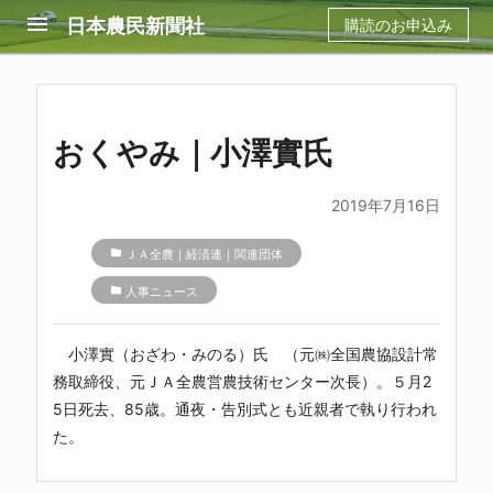
menu
日本農民新聞社
購読のお申込み
おくやみ｜小澤實氏
2019年7月16日
folder
ＪＡ全農｜経済連｜関連団体
folder
人事ニュース
小澤實（おざわ・みのる）氏 （元㈱全国農協設計常
務取締役、元ＪＡ全農営農技術センター次長）。５月2
5日死去、85歳。通夜・告別式とも近親者で執り行われ
た。