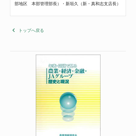
部地区 本部管理部長）・新垣久（新・真和志支店長）
keyboard_arrow_left
トップへ戻る