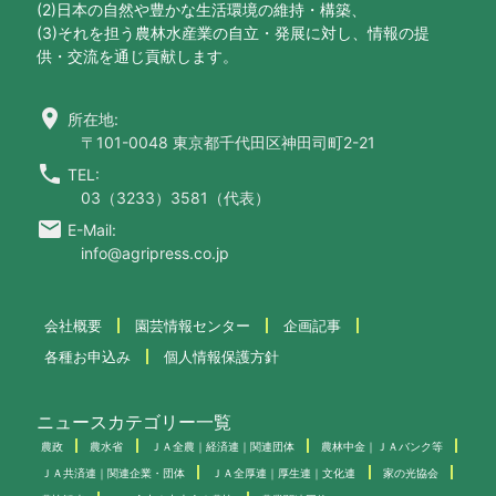
(2)日本の自然や豊かな生活環境の維持・構築、
(3)それを担う農林水産業の自立・発展に対し、情報の提
供・交流を通じ貢献します。
location_on
所在地:
〒101-0048 東京都千代田区神田司町2-21
call
TEL:
03（3233）3581（代表）
email
E-Mail:
info@agripress.co.jp
会社概要
園芸情報センター
企画記事
各種お申込み
個人情報保護方針
ニュースカテゴリー一覧
農政
農水省
ＪＡ全農｜経済連｜関連団体
農林中金｜ＪＡバンク等
ＪＡ共済連｜関連企業・団体
ＪＡ全厚連｜厚生連｜文化連
家の光協会