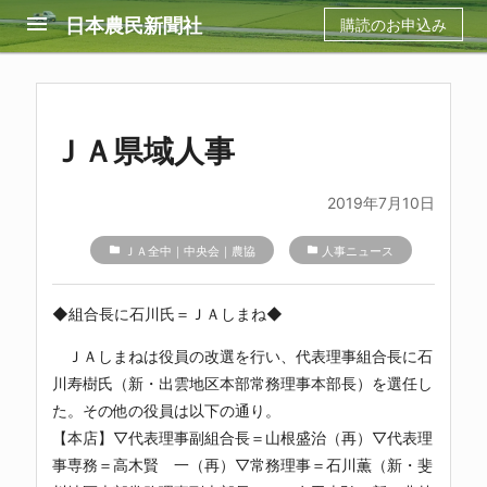
menu
日本農民新聞社
購読のお申込み
ＪＡ県域人事
2019年7月10日
folder
ＪＡ全中｜中央会｜農協
folder
人事ニュース
◆
組合長に石川氏＝ＪＡしまね
◆
ＪＡしまねは役員の改選を行い、代表理事組合長に石
川寿樹氏（新・出雲地区本部常務理事本部長）を選任し
た。その他の役員は以下の通り。
【本店】▽代表理事副組合長＝山根盛治（再）▽代表理
事専務＝高木賢 一（再）▽常務理事＝石川薫（新・斐