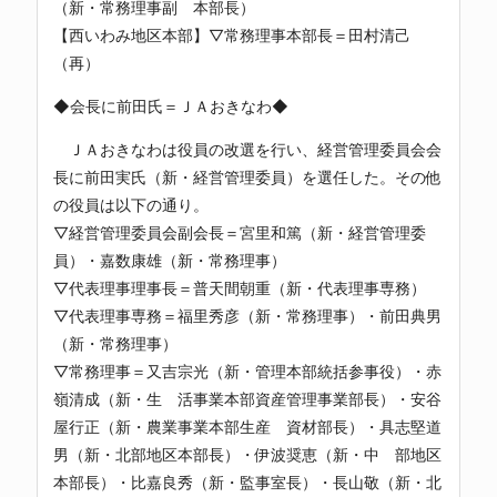
（新・常務理事副 本部長）
【西いわみ地区本部】▽常務理事本部長＝田村清己
（再）
◆
会長に前田氏＝ＪＡおきなわ
◆
ＪＡおきなわは役員の改選を行い、経営管理委員会会
長に前田実氏（新・経営管理委員）を選任した。その他
の役員は以下の通り。
▽経営管理委員会副会長＝宮里和篤（新・経営管理委
員）・嘉数康雄（新・常務理事）
▽代表理事理事長＝普天間朝重（新・代表理事専務）
▽代表理事専務＝福里秀彦（新・常務理事）・前田典男
（新・常務理事）
▽常務理事＝又吉宗光（新・管理本部統括参事役）・赤
嶺清成（新・生 活事業本部資産管理事業部長）・安谷
屋行正（新・農業事業本部生産 資材部長）・具志堅道
男（新・北部地区本部長）・伊波奨恵（新・中 部地区
本部長）・比嘉良秀（新・監事室長）・長山敬（新・北