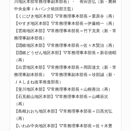
川地区本部常務理事副本部長）・ 有田吉弘（新・農林
中央金庫ＪＡバンク統括部主監）
【くにびき地区本部】▽常務理事本部長＝栗原令（再）
【やすぎ地区本部】▽常務理事本部長＝伊藤精一（再）
【雲南地区本部】▽常務理事本部長＝竹下克美（新・常
務理事副本部長）
【隠岐地区本部】▽常務理事本部長＝佐々木賢治（再）
【隠岐どうぜん地区本部】▽常務理事本部長＝新谷徳昭
（再）
【出雲地区本部】▽常務理事本部長＝岡田達文（新・常
務理事副本部長） ▽常務理事副本部長＝珍部誠（新・
ＪＡしまね改革推進部長）
【斐川地区本部】▽常務理事本部長＝山根善治（再）
【石見銀山地区本部】▽常務理事本部長＝山﨑辰次
（再）
【島根おおち地区本部】▽常務理事本部長＝日髙光弘
（再）
【いわみ中央地区本部】▽常務理事本部長＝佐々木豊