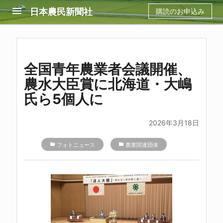
menu
日本農民新聞社
購読のお申込み
全国青年農業者会議開催、
農水大臣賞に北海道・大嶋
氏ら5個人に
2026年3月18日
folder
フォトニュース
folder
農業関連団体