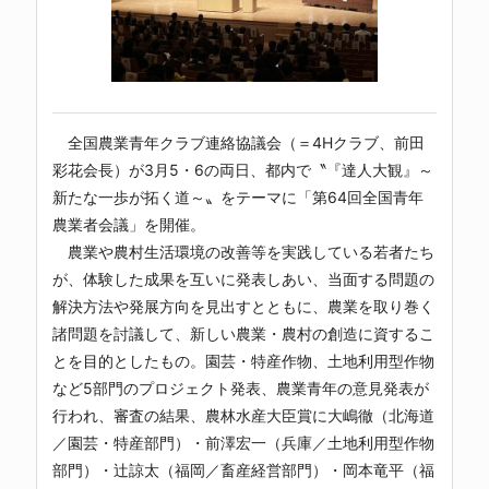
全国農業青年クラブ連絡協議会（＝4Hクラブ、前田
彩花会長）が3月5・6の両日、都内で〝『達人大観』～
新たな一歩が拓く道～〟をテーマに「第64回全国青年
農業者会議」を開催。
農業や農村生活環境の改善等を実践している若者たち
が、体験した成果を互いに発表しあい、当面する問題の
解決方法や発展方向を見出すとともに、農業を取り巻く
諸問題を討議して、新しい農業・農村の創造に資するこ
とを目的としたもの。園芸・特産作物、土地利用型作物
など5部門のプロジェクト発表、農業青年の意見発表が
行われ、審査の結果、農林水産大臣賞に大嶋徹（北海道
／園芸・特産部門）・前澤宏一（兵庫／土地利用型作物
部門）・辻諒太（福岡／畜産経営部門）・岡本竜平（福