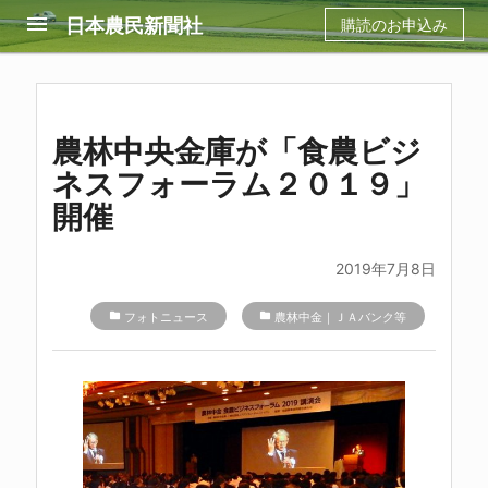
menu
日本農民新聞社
購読のお申込み
農林中央金庫が「食農ビジ
ネスフォーラム２０１９」
開催
2019年7月8日
folder
フォトニュース
folder
農林中金｜ＪＡバンク等