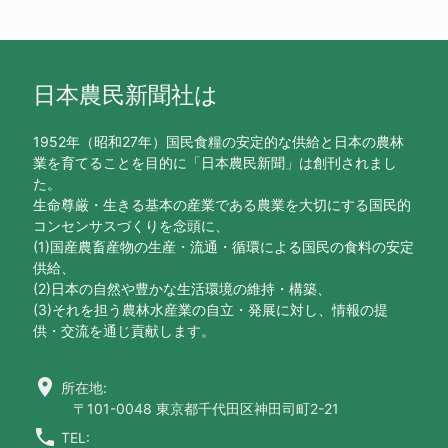
日本農民新聞社は
1952年（昭和27年）国民食糧の安定的な供給と日本の農林
業を育てることを目的に「日本農民新聞」は創刊されまし
た。
生命尊厳・生きる基本の産業である農業を大切にする国民的
コンセンサスづくりを念頭に、
(1)国産農畜産物の生産・流通・循環による国民の食料の安定
供給、
(2)日本の自然や豊かな生活環境の維持・構築、
(3)それを担う農林水産業の自立・発展に対し、情報の提
供・交流を通じ貢献します。
location_on
所在地:
〒101-0048 東京都千代田区神田司町2-21
call
TEL: