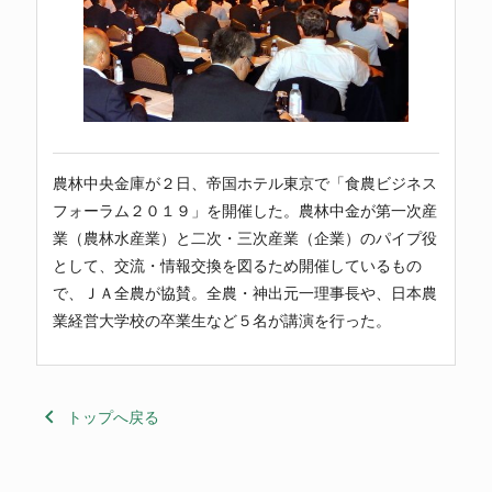
農林中央金庫
が２日、帝国ホテル東京で「食農ビジネス
フォーラム２０１９」を開催した。農林中金が第一次産
業（農林水産業）と二次・三次産業（企業）のパイプ役
として、交流・情報交換を図るため開催しているもの
で、ＪＡ全農が協賛。全農・神出元一理事長や、日本農
業経営大学校の卒業生など５名が講演を行った。
keyboard_arrow_left
トップへ戻る