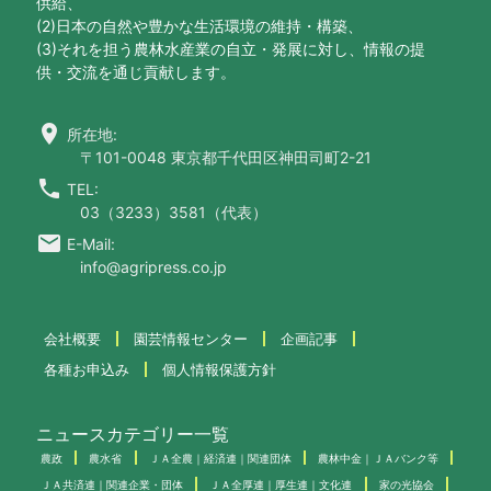
供給、
(2)日本の自然や豊かな生活環境の維持・構築、
(3)それを担う農林水産業の自立・発展に対し、情報の提
供・交流を通じ貢献します。
location_on
所在地:
〒101-0048 東京都千代田区神田司町2-21
call
TEL:
03（3233）3581（代表）
email
E-Mail:
info@agripress.co.jp
会社概要
園芸情報センター
企画記事
各種お申込み
個人情報保護方針
ニュースカテゴリー一覧
農政
農水省
ＪＡ全農｜経済連｜関連団体
農林中金｜ＪＡバンク等
ＪＡ共済連｜関連企業・団体
ＪＡ全厚連｜厚生連｜文化連
家の光協会