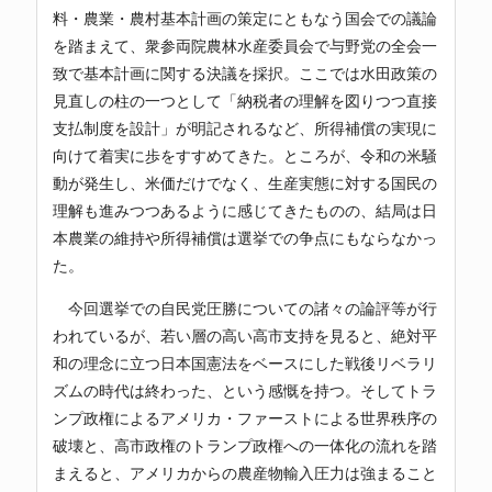
料・農業・農村基本計画の策定にともなう国会での議論
を踏まえて、衆参両院農林水産委員会で与野党の全会一
致で基本計画に関する決議を採択。ここでは水田政策の
見直しの柱の一つとして「納税者の理解を図りつつ直接
支払制度を設計」が明記されるなど、所得補償の実現に
向けて着実に歩をすすめてきた。ところが、令和の米騒
動が発生し、米価だけでなく、生産実態に対する国民の
理解も進みつつあるように感じてきたものの、結局は日
本農業の維持や所得補償は選挙での争点にもならなかっ
た。
今回選挙での自民党圧勝についての諸々の論評等が行
われているが、若い層の高い高市支持を見ると、絶対平
和の理念に立つ日本国憲法をベースにした戦後リベラリ
ズムの時代は終わった、という感慨を持つ。そしてトラ
ンプ政権によるアメリカ・ファーストによる世界秩序の
破壊と、高市政権のトランプ政権への一体化の流れを踏
まえると、アメリカからの農産物輸入圧力は強まること