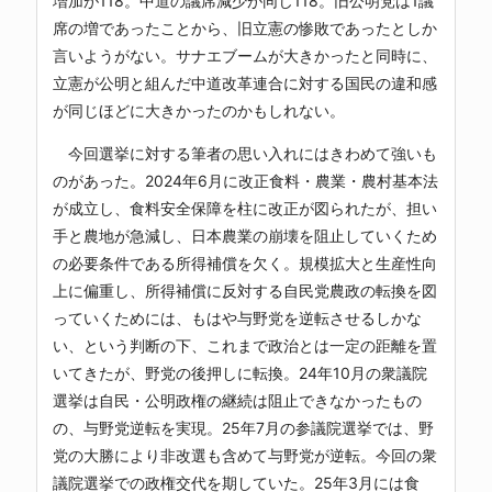
増加が118。中道の議席減少が同じ118。旧公明党は1議
席の増であったことから、旧立憲の惨敗であったとしか
言いようがない。サナエブームが大きかったと同時に、
立憲が公明と組んだ中道改革連合に対する国民の違和感
が同じほどに大きかったのかもしれない。
今回選挙に対する筆者の思い入れにはきわめて強いも
のがあった。2024年6月に改正食料・農業・農村基本法
が成立し、食料安全保障を柱に改正が図られたが、担い
手と農地が急減し、日本農業の崩壊を阻止していくため
の必要条件である所得補償を欠く。規模拡大と生産性向
上に偏重し、所得補償に反対する自民党農政の転換を図
っていくためには、もはや与野党を逆転させるしかな
い、という判断の下、これまで政治とは一定の距離を置
いてきたが、野党の後押しに転換。24年10月の衆議院
選挙は自民・公明政権の継続は阻止できなかったもの
の、与野党逆転を実現。25年7月の参議院選挙では、野
党の大勝により非改選も含めて与野党が逆転。今回の衆
議院選挙での政権交代を期していた。25年3月には食