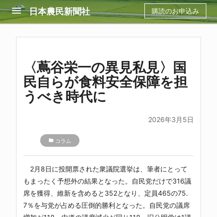
menu
日本農民新聞社
購読のお申込み
〈蔦谷栄一の異見私見〉国
民自らが食料安全保障を担
うべき時代に
2026年3月5日
folder
コラム
2月8日に投開票された衆議院選挙は、筆者にとって
もまったく予想外の結果となった。自民党だけで316議
席を獲得、維新を含めると352となり、定員465の75.
7％を与党が占める圧倒的勝利となった。自民党の議席