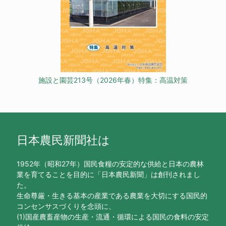
施設と園芸213号（2026年春）特集：高温対策
日本農民新聞社は
1952年（昭和27年）国民食糧の安定的な供給と日本の農林
業を育てることを目的に「日本農民新聞」は創刊されまし
た。
生命尊厳・生きる基本の産業である農業を大切にする国民的
コンセンサスづくりを念頭に、
(1)国産農畜産物の生産・流通・循環による国民の食料の安定