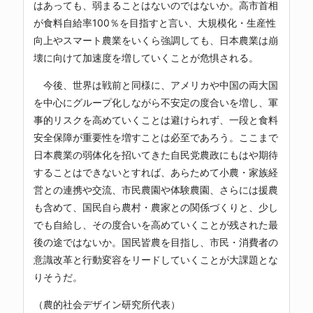
はあっても、弱まることはないのではないか。高市首相
が食料自給率100％を目指すと言い、大規模化・生産性
向上やスマート農業をいくら強調しても、日本農業は崩
壊に向けて加速度を増していくことが危惧される。
今後、世界は戦前と同様に、アメリカや中国の両大国
を中心にグループ化しながら不安定の度合いを増し、軍
事的リスクを高めていくことは避けられず、一段と食料
安全保障が重要性を増すことは必至であろう。ここまで
日本農業の弱体化を招いてきた自民党農政にもはや期待
することはできないとすれば、あらためて小農・家族経
営との連携や交流、市民農園や体験農園、さらには援農
も含めて、国民自ら農村・農家との関係づくりと、少し
でも自給し、その度合いを高めていくことが残された最
後の途ではないか。国民皆農を目指し、市民・消費者の
意識改革と行動変容をリードしていくことが大課題とな
りそうだ。
（農的社会デザイン研究所代表）