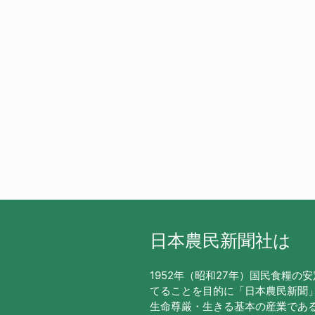
日本農民新聞社は
1952年（昭和27年）国民食糧の
てることを目的に「日本農民新聞
生命尊厳・生きる基本の産業であ