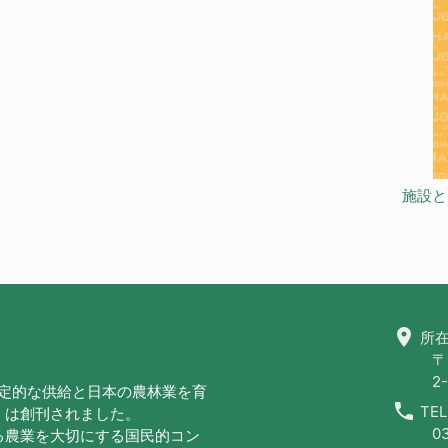
施設と
location_on
所在
〒
2-
安定的な供給と日本の農林業を育
call
TEL
」は創刊されました。
0
る農業を大切にする国民的コン