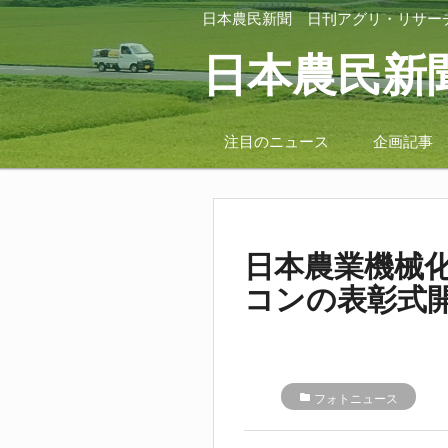
日本農民新聞
日刊アグリ・リサー
日本農民新
注目のニュース
企画記事
日本農業機械
コンの表彰式
folder
フォトニュース