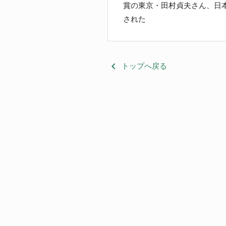
賞の東京・田村貞夫さん、日
された
keyboard_arrow_left
トップへ戻る