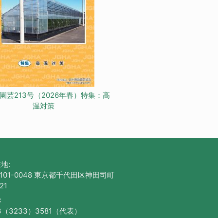
園芸213号（2026年春）特集：高
温対策
地:
101-0048 東京都千代田区神田司町
21
:
3（3233）3581（代表）