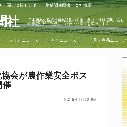
チ
園芸情報センター
農業関連図書
会社概要
聞社
日本農業の発展と農業経営の安定、農村・地域振興、安心
の安定供給の視点にこだわった報道を追求します。
フォトニュース
人事ニュース
企業・商品ニュー
化協会が農作業安全ポス
開催
2025年11月20日