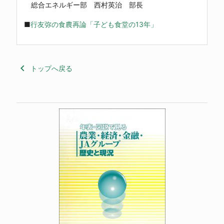
総合エネルギー部 西村英治 部長
■
行友弥の食農再論「子ども食堂の13年」
keyboard_arrow_left
トップへ戻る