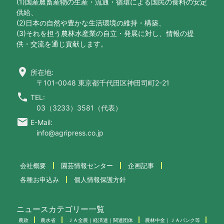
(1)国産農畜産物の生産・流通・循環による国民の食料の安定
供給、
(2)日本の自然や豊かな生活環境の維持・構築、
(3)それを担う農林水産業の自立・発展に対し、情報の提
供・交流を通じ貢献します。
location_on
所在地:
〒101-0048 東京都千代田区神田司町2-21
call
TEL:
03（3233）3581（代表）
email
E-Mail:
info@agripress.co.jp
会社概要
園芸情報センター
企画記事
各種お申込み
個人情報保護方針
ニュースカテゴリー一覧
農政
農水省
ＪＡ全農｜経済連｜関連団体
農林中金｜ＪＡバンク等