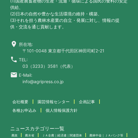
(1)国産農畜産物の生産・流通・循環による国民の食料の安定
供給、
(2)日本の自然や豊かな生活環境の維持・構築、
(3)それを担う農林水産業の自立・発展に対し、情報の提
供・交流を通じ貢献します。
location_on
所在地:
〒101-0048 東京都千代田区神田司町2-21
call
TEL:
03（3233）3581（代表）
email
E-Mail:
info@agripress.co.jp
会社概要
園芸情報センター
企画記事
各種お申込み
個人情報保護方針
ニュースカテゴリー一覧
農政
農水省
ＪＡ全農｜経済連｜関連団体
農林中金｜ＪＡバンク等