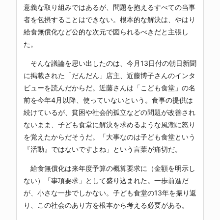
意義な取り組みではあるが、問題を抱えるすべての当事
者を包摂することはできない。根本的な解決は、やはり
給食無償化など公的な次元で図られるべきだと主張し
た。
そんな議論を思い出したのは、今月13日付の朝日新聞
に掲載された「だんだん」店主、近藤博子さんのインタ
ビューを読んだからだ。近藤さんは「こども食堂」の名
前を今年4月以降、使っていないという。食事の提供は
続けているが、貧困や社会的孤立などの問題が改善され
ないまま、子ども食堂に解決を求めるような風潮に怒り
を覚えたからだそうだ。「大事なのは子ども食堂という
『活動』ではないですよね」という言葉が痛切だ。
給食無償化は来年度予算の概算要求に（金額を明示し
ない）「事項要求」として盛り込まれた。一歩前進だ
が、小さな一歩でしかない。子ども食堂の13年を振り返
り、この社会のあり方を根本から考える必要がある。