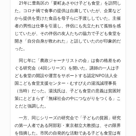
21年に豊島区の「要町あさやけ子ども食堂」を訪問し
た。コロナ禍で食事の提供は自粛していたが、企業など
から提供を受けた食品を母子らに手渡ししていた。主催
者の男性は仕事を引退し、伴侶にも先立たれて孤独を感
じていたが、その伴侶の友人たちの協力で子ども食堂を
開き「自分自身が救われた」と話していたのが印象的だ
った。
同じ年に「農政ジャーナリストの会」は食の格差をめ
ぐる研究会（4回シリーズ）を開いた。講師の一人は子
ども食堂の開設や運営をサポートする認定NPO法人全
国こども食堂支援センター・むすびえの湯浅誠理事長
（当時）だった。湯浅氏は、子ども食堂の意義は貧困対
策にとどまらず「無縁社会の中につながりをつくる」こ
とだと強調した。
一方、同じシリーズの研究会で「子どもの貧困」研究
の第一人者である阿部彩・東京都立大教授は、その限界
を指摘した。市民の自発的な活動である子ども食堂は有