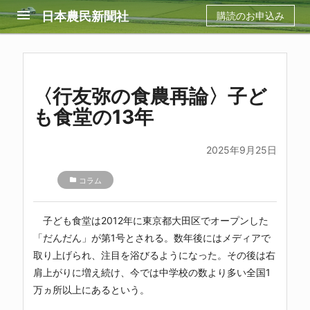
menu
日本農民新聞社
購読のお申込み
〈行友弥の食農再論〉子ど
も食堂の13年
2025年9月25日
folder
コラム
子ども食堂は2012年に東京都大田区でオープンした
「だんだん」が第1号とされる。数年後にはメディアで
取り上げられ、注目を浴びるようになった。その後は右
肩上がりに増え続け、今では中学校の数より多い全国1
万ヵ所以上にあるという。