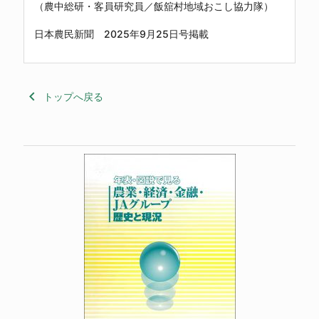
（農中総研・客員研究員／飯舘村地域おこし協力隊）
日本農民新聞 2025年9月25日号掲載
keyboard_arrow_left
トップへ戻る