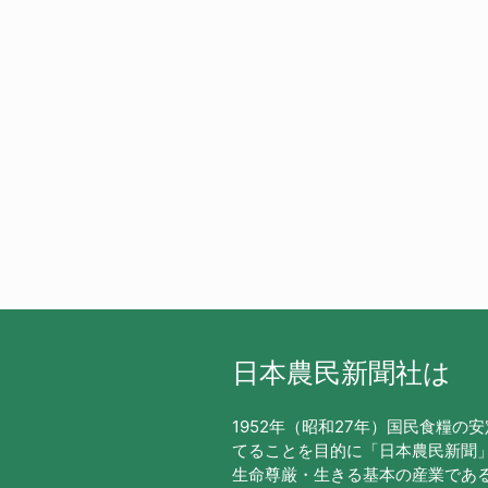
日本農民新聞社は
1952年（昭和27年）国民食糧の
てることを目的に「日本農民新聞
生命尊厳・生きる基本の産業であ