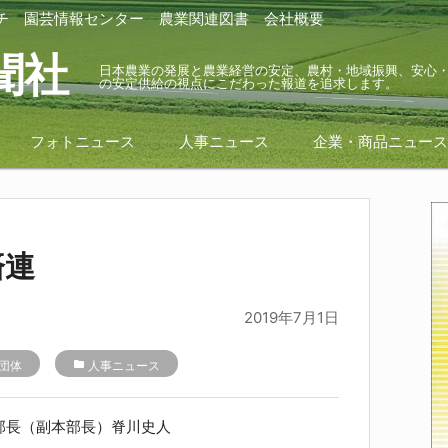
チ
園芸情報センター
農業関連図書
会社概要
聞社
日本農業の発展と農業経営の安定、農村・地域振興、安心
の安定供給の視点にこだわった報道を追求します。
フォトニュース
人事ニュース
企業・商品ニュー
済連
2019年7月1日
団体
folder
人事ニュース
長（副本部長）脊川史人