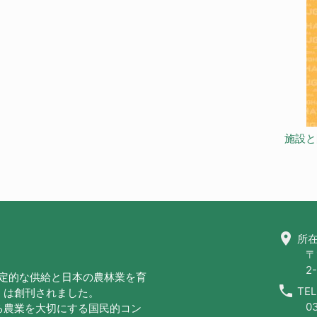
施設と
location_on
所在
〒
2-
安定的な供給と日本の農林業を育
call
TEL
」は創刊されました。
0
る農業を大切にする国民的コン