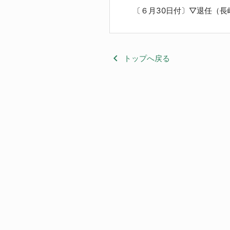
〔６月30日付〕▽退任（長
keyboard_arrow_left
トップへ戻る