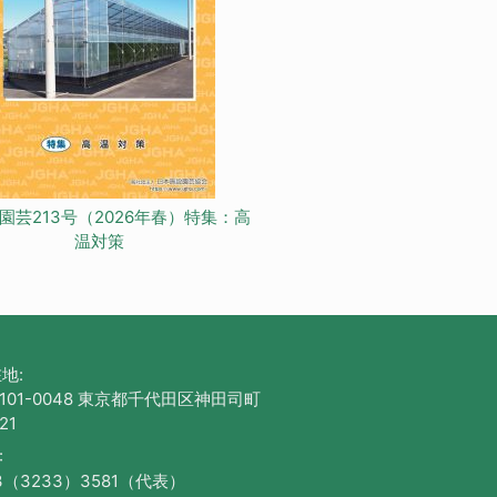
園芸213号（2026年春）特集：高
温対策
地:
101-0048 東京都千代田区神田司町
21
:
3（3233）3581（代表）