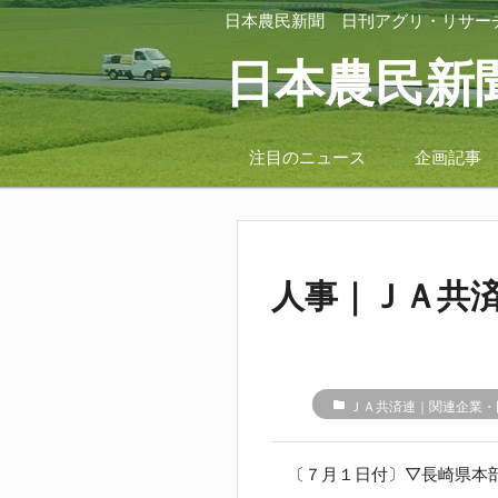
日本農民新聞
日刊アグリ・リサー
日本農民新
注目のニュース
企画記事
人事｜ＪＡ共
folder
ＪＡ共済連｜関連企業・
〔７月１日付〕▽長崎県本部