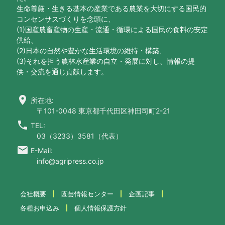
生命尊厳・生きる基本の産業である農業を大切にする国民的
コンセンサスづくりを念頭に、
(1)国産農畜産物の生産・流通・循環による国民の食料の安定
供給、
(2)日本の自然や豊かな生活環境の維持・構築、
(3)それを担う農林水産業の自立・発展に対し、情報の提
供・交流を通じ貢献します。
location_on
所在地:
〒101-0048 東京都千代田区神田司町2-21
call
TEL:
03（3233）3581（代表）
email
E-Mail:
info@agripress.co.jp
会社概要
園芸情報センター
企画記事
各種お申込み
個人情報保護方針