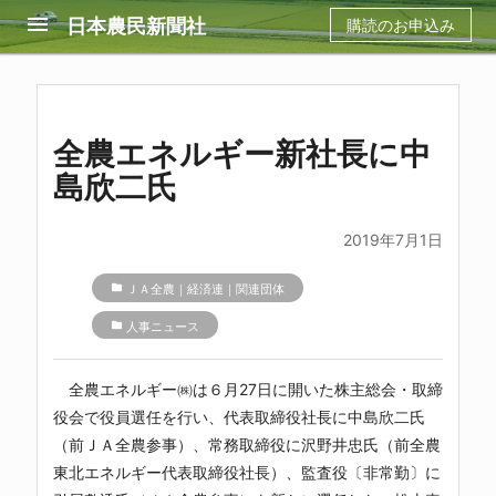
menu
日本農民新聞社
購読のお申込み
全農エネルギー新社長に中
島欣二氏
2019年7月1日
folder
ＪＡ全農｜経済連｜関連団体
folder
人事ニュース
全農エネルギー㈱は６月27日に開いた株主総会・取締
役会で役員選任を行い、代表取締役社長に中島欣二氏
（前ＪＡ全農参事）、常務取締役に沢野井忠氏（前全農
東北エネルギー代表取締役社長）、監査役〔非常勤〕に