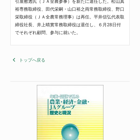
引屋敷透氏（ＪＡ全農参事）を新たに選任した。松山真
裕専務取締役、田代栄嗣・山口裕之両常務取締役、野口
栄取締役（ＪＡ全農常務理事）は再任。平井信弘代表取
締役社長、井上晴實常務取締役は退任し、６月28日付
でそれぞれ顧問、参与に就いた。
keyboard_arrow_left
トップへ戻る