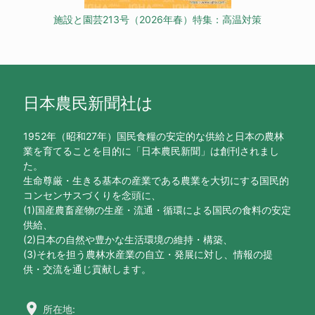
施設と園芸213号（2026年春）特集：高温対策
日本農民新聞社は
1952年（昭和27年）国民食糧の安定的な供給と日本の農林
業を育てることを目的に「日本農民新聞」は創刊されまし
た。
生命尊厳・生きる基本の産業である農業を大切にする国民的
コンセンサスづくりを念頭に、
(1)国産農畜産物の生産・流通・循環による国民の食料の安定
供給、
(2)日本の自然や豊かな生活環境の維持・構築、
(3)それを担う農林水産業の自立・発展に対し、情報の提
供・交流を通じ貢献します。
location_on
所在地: