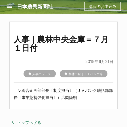
menu
日本農民新聞社
購読のお申込み
人事｜農林中央金庫＝７月
１日付
2019年6月21日
folder
人事ニュース
folder
農林中金｜ＪＡバンク等
▽総合企画部部長〔制度担当〕（ＪＡバンク統括部部
長〔事業態勢強化担当〕）広岡隆明
keyboard_arrow_left
トップへ戻る