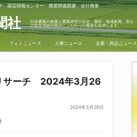
チ
園芸情報センター
農業関連図書
会社概要
聞社
日本農業の発展と農業経営の安定、農村・地域振興、安心
の安定供給の視点にこだわった報道を追求します。
フォトニュース
人事ニュース
企業・商品ニュー
サーチ 2024年3月26
2024年3月26日