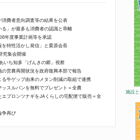
が消費者意向調査等の結果を公表
る」が最多も消費者の認識と乖離
和6年度事業計画等を承認
を特性活かし発信」と栗原会長
研究集会開催
Aあいち知多「げんきの郷」視察
地の営農再開状況を政府復興本部で報告
よる牛ゲップ由来のメタン削減の取組で連携
マッスルパンを無料でプレゼント＝全農
施設と
たエプロンツナギをJAくらしの宅配便で販売＝全
論争再び