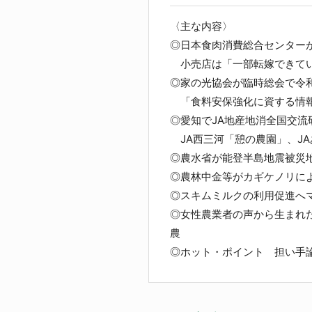
〈主な内容〉
◎日本食肉消費総合センター
小売店は「一部転嫁できてい
◎家の光協会が臨時総会で令
「食料安保強化に資する情報
◎愛知でJA地産地消全国交流
JA西三河「憩の農園」、J
◎農水省が能登半島地震被災
◎農林中金等がカギケノリに
◎スキムミルクの利用促進へ
◎女性農業者の声から生まれ
農
◎ホット・ポイント 担い手