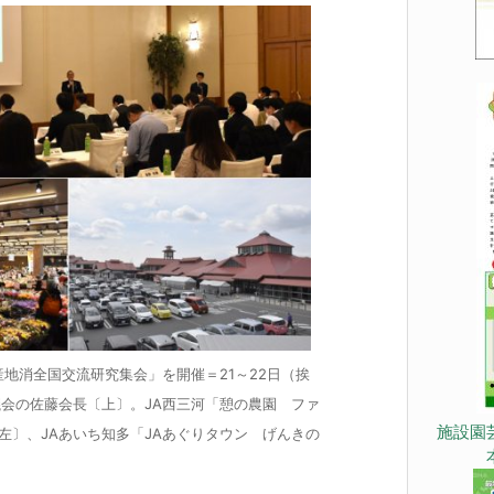
産地消全国交流研究集会」を開催＝21～22日（挨
議会の佐藤会長〔上〕。JA西三河「憩の農園 ファ
施設園
左〕、JAあいち知多「JAあぐりタウン げんきの