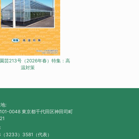
園芸213号（2026年春）特集：高
温対策
地:
101-0048 東京都千代田区神田司町
21
:
3（3233）3581（代表）