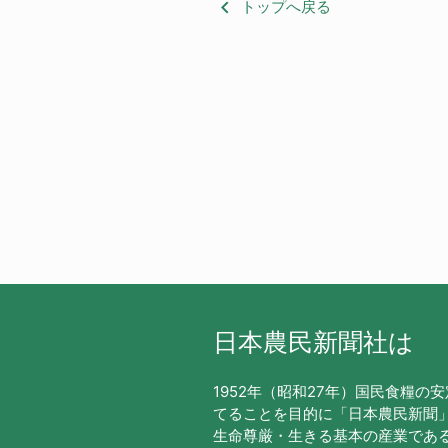
keyboard_arrow_left
トップへ戻る
日本農民新聞社は
1952年（昭和27年）国民食糧の
てることを目的に「日本農民新聞
生命尊厳・生きる基本の産業であ