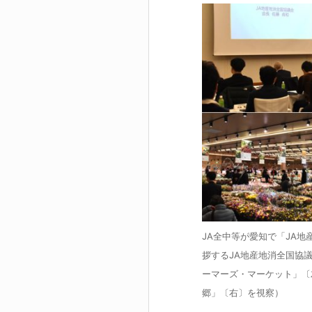
JA全中等が愛知で「JA地
拶するJA地産地消全国協
ーマーズ・マーケット」〔
郷」〔右〕を視察）