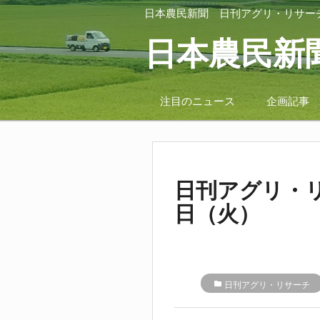
日本農民新聞
日刊アグリ・リサー
日本農民新
注目のニュース
企画記事
日刊アグリ・リ
日（火）
folder
日刊アグリ・リサーチ