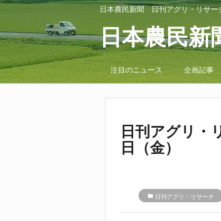
日本農民新聞
日刊アグリ・リサー
日本農民新
注目のニュース
企画記事
日刊アグリ・リ
日（金）
folder
日刊アグリ・リサーチ