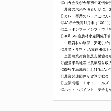
◎山野会長が今年初の定例会
農業の未来を明るい姿に、3
◎カレー専用のパックごはんを
◎JA貯金残高11月末は109.1
◎ニッポンフードシフトで「
◎令和6年度農林水産関係予
生産資材の確保・安定供給に
◎農業・食料・JA関連団体
全国農業改良普及支援協会/
◎能登半島地震で農業経営収入
◎能登半島地震におけるJA
◎農業関連団体が賀詞交歓会
◎企業情報 J-オイルミルズ
◎ホット・ポイント 安全を