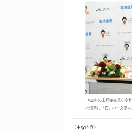
JA全中の山野徹会長が令
の漢字に『変』の一文字を
〈主な内容〉