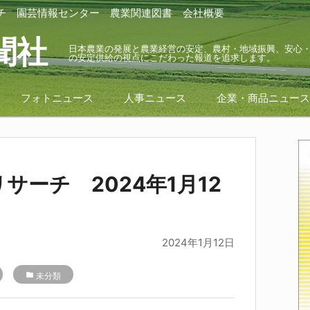
チ
園芸情報センター
農業関連図書
会社概要
聞社
日本農業の発展と農業経営の安定、農村・地域振興、安心
の安定供給の視点にこだわった報道を追求します。
フォトニュース
人事ニュース
企業・商品ニュー
サーチ 2024年1月12
2024年1月12日
folder
未分類