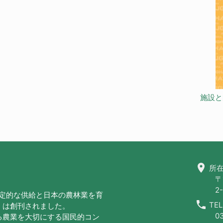
施設と
location_on
所在
〒
2-
安定的な供給と日本の農林業を育
call
TEL
」は創刊されました。
0
る農業を大切にする国民的コン