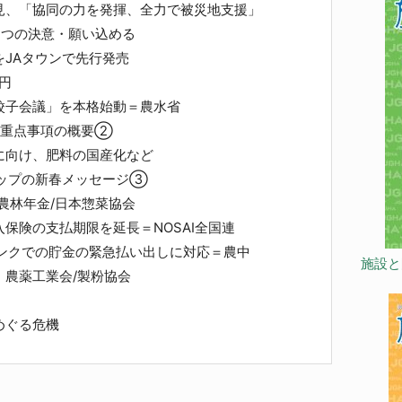
見、「協同の力を発揮、全力で被災地支援」
つの決意・願い込める
JAタウンで先行発売
兆円
餃子会議」を本格始動＝農水省
算重点事項の概要②
向け、肥料の国産化など
トップの新春メッセージ③
農林年金/日本惣菜協会
保険の支払期限を延長＝NOSAI全国連
バンクでの貯金の緊急払い出しに対応＝農中
施設と
 農薬工業会/製粉協会
めぐる危機