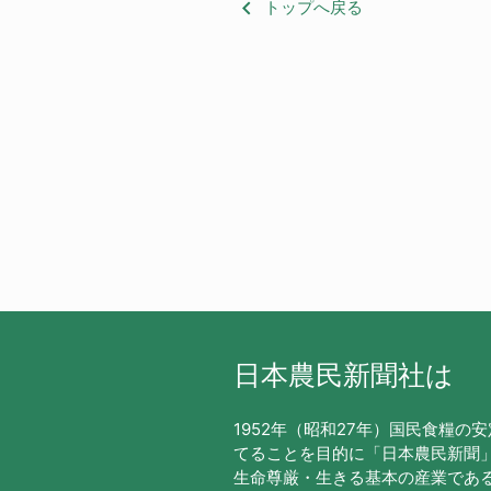
keyboard_arrow_left
トップへ戻る
日本農民新聞社は
1952年（昭和27年）国民食糧の
てることを目的に「日本農民新聞
生命尊厳・生きる基本の産業であ