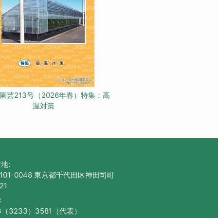
園芸213号（2026年春）特集：高
温対策
地:
101-0048 東京都千代田区神田司町
21
:
3（3233）3581（代表）