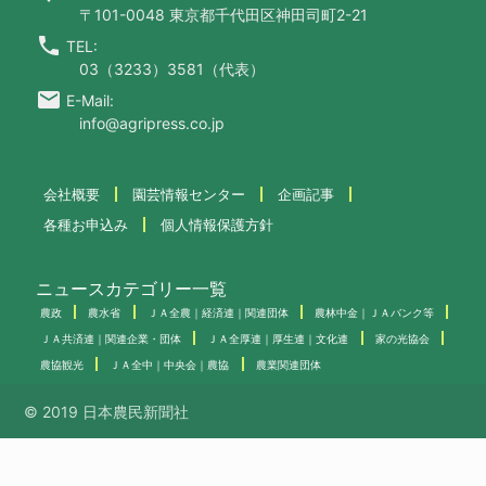
〒101-0048 東京都千代田区神田司町2-21
call
TEL:
03（3233）3581（代表）
email
E-Mail:
info@agripress.co.jp
会社概要
園芸情報センター
企画記事
各種お申込み
個人情報保護方針
ニュースカテゴリー一覧
農政
農水省
ＪＡ全農｜経済連｜関連団体
農林中金｜ＪＡバンク等
ＪＡ共済連｜関連企業・団体
ＪＡ全厚連｜厚生連｜文化連
家の光協会
農協観光
ＪＡ全中｜中央会｜農協
農業関連団体
© 2019 日本農民新聞社