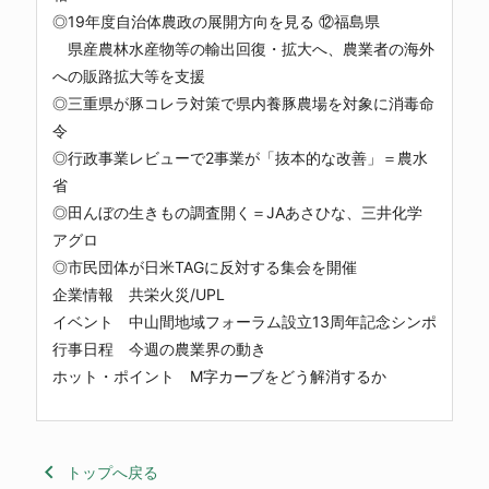
◎19年度自治体農政の展開方向を見る ⑫福島県
県産農林水産物等の輸出回復・拡大へ、農業者の海外
への販路拡大等を支援
◎三重県が豚コレラ対策で県内養豚農場を対象に消毒命
令
◎行政事業レビューで2事業が「抜本的な改善」＝農水
省
◎田んぼの生きもの調査開く＝JAあさひな、三井化学
アグロ
◎市民団体が日米TAGに反対する集会を開催
企業情報 共栄火災/UPL
イベント 中山間地域フォーラム設立13周年記念シンポ
行事日程 今週の農業界の動き
ホット・ポイント M字カーブをどう解消するか
keyboard_arrow_left
トップへ戻る