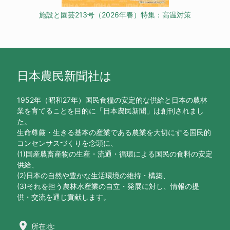
施設と園芸213号（2026年春）特集：高温対策
日本農民新聞社は
1952年（昭和27年）国民食糧の安定的な供給と日本の農林
業を育てることを目的に「日本農民新聞」は創刊されまし
た。
生命尊厳・生きる基本の産業である農業を大切にする国民的
コンセンサスづくりを念頭に、
(1)国産農畜産物の生産・流通・循環による国民の食料の安定
供給、
(2)日本の自然や豊かな生活環境の維持・構築、
(3)それを担う農林水産業の自立・発展に対し、情報の提
供・交流を通じ貢献します。
location_on
所在地: