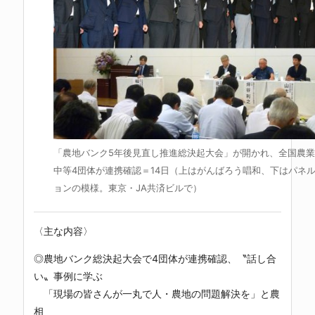
「農地バンク5年後見直し推進総決起大会」が開かれ、全国農業
中等4団体が連携確認＝14日（上はがんばろう唱和、下はパネ
ョンの模様。東京・JA共済ビルで）
〈主な内容〉
◎農地バンク総決起大会で4団体が連携確認、〝話し合
い〟事例に学ぶ
「現場の皆さんが一丸で人・農地の問題解決を」と農
相