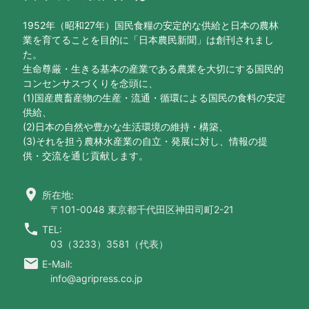
1952年（昭和27年）国民食糧の安定的な供給と日本の農林
業を育てることを目的に「日本農民新聞」は創刊されまし
た。
生命尊厳・生きる基本の産業である農業を大切にする国民的
コンセンサスづくりを念頭に、
(1)国産農畜産物の生産・流通・循環による国民の食料の安定
供給、
(2)日本の自然や豊かな生活環境の維持・構築、
(3)それを担う農林水産業の自立・発展に対し、情報の提
供・交流を通じ貢献します。
location_on
所在地:
〒101-0048 東京都千代田区神田司町2-21
call
TEL:
03（3233）3581（代表）
email
E-Mail:
info@agripress.co.jp