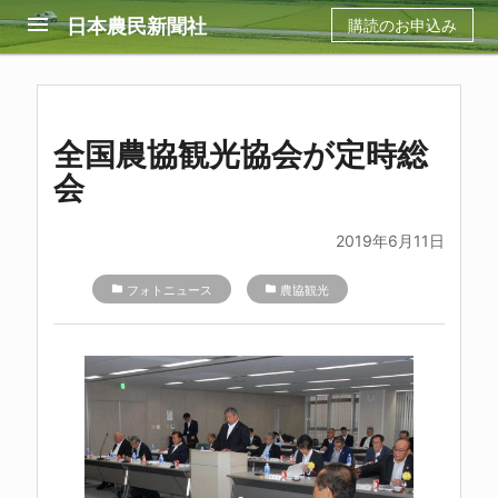
menu
日本農民新聞社
購読のお申込み
全国農協観光協会が定時総
会
2019年6月11日
folder
フォトニュース
folder
農協観光