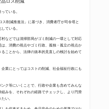
食品ロス削減
担っている。
品ロス削減推進法」に基づき、消費者庁が司令塔と
化している。
村などでは清掃部局がゴミ削減の一環として対応
題は、消費の視点やゴミ行政、孤独・孤立の視点か
きることから、法律の抜本的見直しの検討を始めて
企業にとってはコストの削減、社会福祉行政にも
ンク等にいくことで、行政や企業も含めてみんな
枠組みを、それぞれの経路でチェックし、より円滑
きたい。
しを促進するため、食品安全のための基準ではな