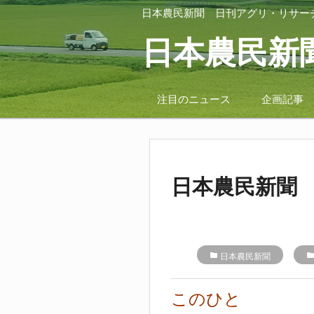
日本農民新聞
日刊アグリ・リサー
日本農民新
注目のニュース
企画記事
日本農民新聞 2
folder
日本農民新聞
folde
このひと