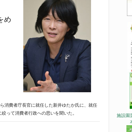
をめ
ら消費者庁長官に就任した新井ゆたか氏に、就任
に絞って消費者行政への思いを聞いた。
施設園