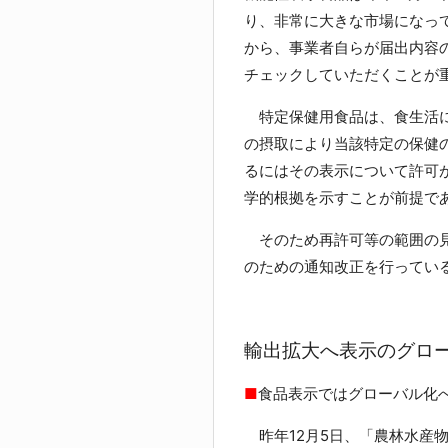
り、非常に大きな市場になっ
から、事業者自らが届出内容
チェックしていただくことが
特定保健用食品は、食生活に
の摂取により当該特定の保健
るにはその表示について許可
学的根拠を示すことが前提で
そのため再許可等の範囲の見
のための通知改正を行ってい
輸出拡大へ表示のグロ
■
食品表示ではグローバル化
昨年12月5日、「農林水産