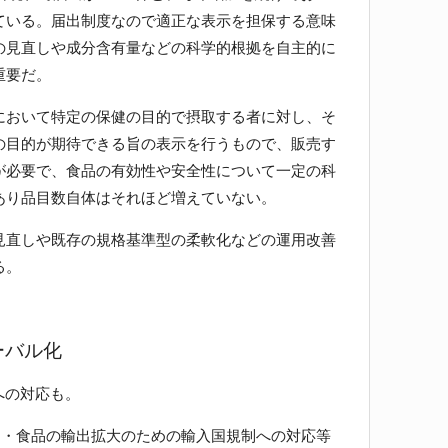
ている。届出制度なので適正な表示を担保する意味
の見直しや成分含有量などの科学的根拠を自主的に
重要だ。
おいて特定の保健の目的で摂取する者に対し、そ
の目的が期待できる旨の表示を行うもので、販売す
が必要で、食品の有効性や安全性について一定の科
あり品目数自体はそれほど増えていない。
直しや既存の規格基準型の柔軟化などの運用改善
る。
ーバル化
への対応も。
物・食品の輸出拡大のための輸入国規制への対応等