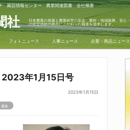
チ
園芸情報センター
農業関連図書
会社概要
聞社
日本農業の発展と農業経営の安定、農村・地域振興、安心
の安定供給の視点にこだわった報道を追求します。
フォトニュース
人事ニュース
企業・商品ニュー
023年1月15日号
2023年1月15日
r
農政