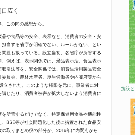
間口広く
年。この間の感想から。
品や食品等の安全、表示など、消費者の安全・安
、担当する省庁が明確でない、ルールがない、とい
る問題も扱っている。設立当初、各省庁が所管する
律、例えば、表示関係では、景品表示法、食品表示
商取引法等を、安全関係では、消費生活用製品安全
引委員会、農林水産省、厚生労働省や内閣府等から
に設立された。このような権限を元に、事業者に対
施設と
を講じたり、消費者被害が拡大しないよう消費者に
。
を所管するだけでなく、特定保健用食品や機能性
、BSE等が社会問題化した後に措置された食品安
の取りまとめ役の部分が、2016年に内閣府から