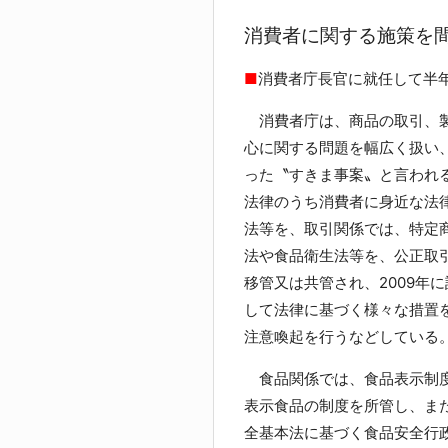
消費者に関する施策を
■
消費者庁長官に就任して半
消費者庁は、商品の取引、製
心に関する問題を幅広く扱い
った〝すきま事案〟と言われ
法律のうち消費者に身近な法
法等を、取引関係では、特定
法や食品衛生法等を、公正取
移管又は共管され、2009年
して法律に基づく様々な措置
注意喚起を行うなどしている
食品関係では、食品表示制度
表示食品の制度を所管し、また
全基本法に基づく食品安全行政