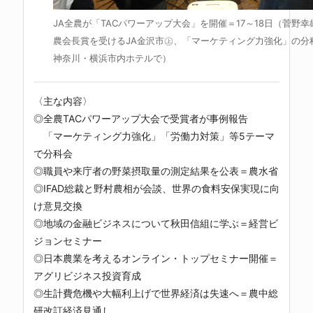
JA全農が「TACパワーアップ大会」を開催＝17～18日（菅野
農会長賞を受けるJA金沢市㊤、「マーケティング力強化」の分
神奈川・横浜市内ホテルで）
〈主な内容〉
◎全農TACパワーアップ大会で受賞者が事例報告
「マーケティング力強化」「労働力対策」等5テーマ
で分科会
◎職員や来庁者の野菜摂取量の測定結果を公表＝農水省
◎IFAD総裁と野村農相が会談、世界の食料安保実現に向
け意見交換
◎地域の金融ビジネスについて秋田信組に学ぶ＝経営ビ
ジョンセミナー
◎日本農業を考えるオンライン・トップセミナー開催＝
アグリビジネス投資育成
◎生計費危機や大幅利上げで世界経済は失速へ＝農中総
研改訂経済見通し