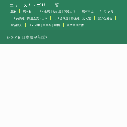
ニュースカテゴリー一覧
農政
農水省
ＪＡ全農｜経済連｜関連団体
農林中金｜ＪＡバンク等
ＪＡ共済連｜関連企業・団体
ＪＡ全厚連｜厚生連｜文化連
家の光協会
農協観光
ＪＡ全中｜中央会｜農協
農業関連団体
© 2019 日本農民新聞社