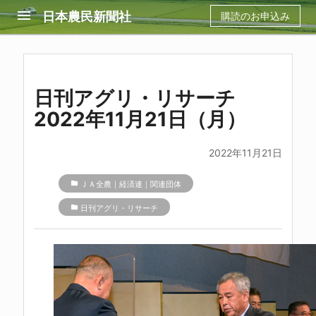
menu
日本農民新聞社
購読のお申込み
日刊アグリ・リサーチ
2022年11月21日（月）
2022年11月21日
folder
ＪＡ全農｜経済連｜関連団体
folder
日刊アグリ・リサーチ