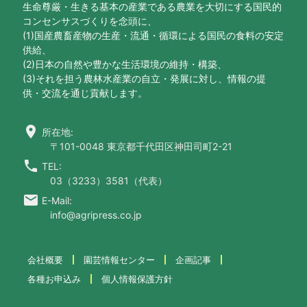
生命尊厳・生きる基本の産業である農業を大切にする国民的
コンセンサスづくりを念頭に、
(1)国産農畜産物の生産・流通・循環による国民の食料の安定
供給、
(2)日本の自然や豊かな生活環境の維持・構築、
(3)それを担う農林水産業の自立・発展に対し、情報の提
供・交流を通じ貢献します。
location_on
所在地:
〒101-0048 東京都千代田区神田司町2-21
call
TEL:
03（3233）3581（代表）
email
E-Mail:
info@agripress.co.jp
会社概要
園芸情報センター
企画記事
各種お申込み
個人情報保護方針