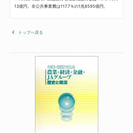
13億円。非公共事業費は117.7％の1兆8595億円。
keyboard_arrow_left
トップへ戻る