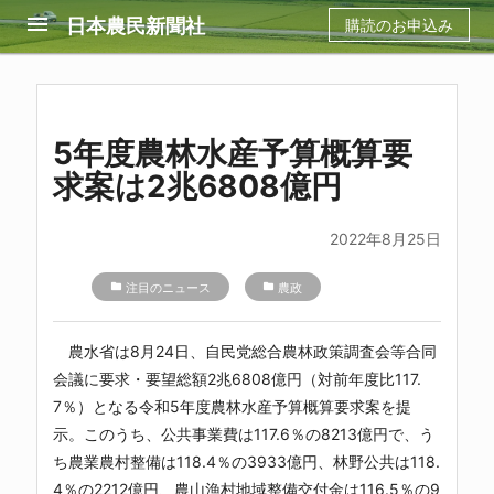
menu
日本農民新聞社
購読のお申込み
5年度農林水産予算概算要
求案は2兆6808億円
2022年8月25日
folder
注目のニュース
folder
農政
農水省は8月24日、自民党総合農林政策調査会等合同
会議に要求・要望総額2兆6808億円（対前年度比117.
7％）となる令和5年度農林水産予算概算要求案を提
示。このうち、公共事業費は117.6％の8213億円で、う
ち農業農村整備は118.4％の3933億円、林野公共は118.
4％の2212億円、農山漁村地域整備交付金は116.5％の9