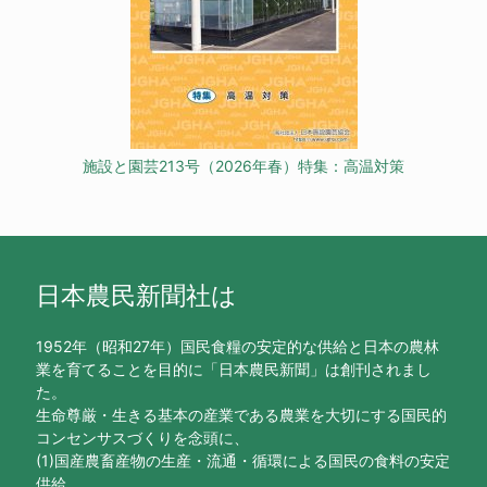
施設と園芸213号（2026年春）特集：高温対策
日本農民新聞社は
1952年（昭和27年）国民食糧の安定的な供給と日本の農林
業を育てることを目的に「日本農民新聞」は創刊されまし
た。
生命尊厳・生きる基本の産業である農業を大切にする国民的
コンセンサスづくりを念頭に、
(1)国産農畜産物の生産・流通・循環による国民の食料の安定
供給、