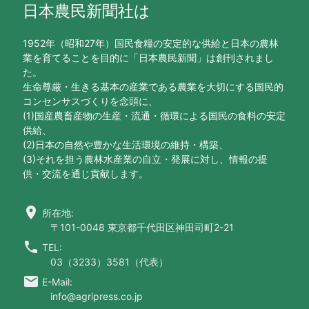
日本農民新聞社は
1952年（昭和27年）国民食糧の安定的な供給と日本の農林
業を育てることを目的に「日本農民新聞」は創刊されまし
た。
生命尊厳・生きる基本の産業である農業を大切にする国民的
コンセンサスづくりを念頭に、
(1)国産農畜産物の生産・流通・循環による国民の食料の安定
供給、
(2)日本の自然や豊かな生活環境の維持・構築、
(3)それを担う農林水産業の自立・発展に対し、情報の提
供・交流を通じ貢献します。
location_on
所在地:
〒101-0048 東京都千代田区神田司町2-21
call
TEL:
03（3233）3581（代表）
email
E-Mail:
info@agripress.co.jp