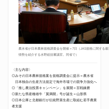
農水省が日本農林規格調査会を開催＝7日（JAS規格に関する
情勢を紹介する水野総括審議官。同省で）
〈主な内容〉
◎みその日本農林規格案を規格調査会に提示＝農水省
日本独自の生産方法規定で海外市場での競争力強化へ
◎「推し農泊投票キャンペーン」を展開＝百戦錬磨
◎新たな県産種雄牛「翼満開」号が誕生＝山形県
◎日本公庫と北都銀行が伝統野菜生産に取組む若手農業
者支援