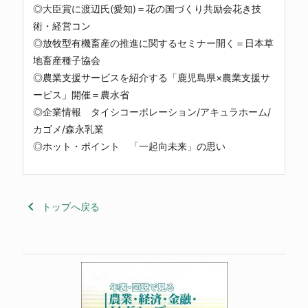
◎大臣賞に渡辺氏(愛知)＝花の国づくり共励会花き技
術・経営コン
◎放牧型有機畜産の推進に関するセミナー開く＝日本草
地畜産種子協会
◎農業支援サービスを紹介する「鹿児島県×農業支援サ
ービス」開催＝農水省
◎企業情報 タイシコーポレーション/アキュラホーム/
カゴメ/森永乳業
◎ホット・ポイント 「一起向未来」の思い
keyboard_arrow_left
トップへ戻る