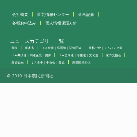
会社概要
園芸情報センター
企画記事
各種お申込み
個人情報保護方針
ニュースカテゴリー一覧
農政
農水省
ＪＡ全農｜経済連｜関連団体
農林中金｜ＪＡバンク等
ＪＡ共済連｜関連企業・団体
ＪＡ全厚連｜厚生連｜文化連
家の光協会
農協観光
ＪＡ全中｜中央会｜農協
農業関連団体
© 2019 日本農民新聞社