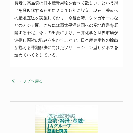
費者に高品質の日本産青果物を食べて欲しい」という想
いを具現化するために２０１５年に設立。現在、香港へ
の産地直送を実施しており、今後台湾、シンガポールな
どのアジア圏、さらには環太平洋諸国への産地直送を展
開する予定。今回の出資により、三井化学と世界市場が
連携し両社の強みを生かすことで、日本産農産物の輸出
が抱える課題解決に向けたソリューション型ビジネスを
進めていくとしている。
keyboard_arrow_left
トップへ戻る