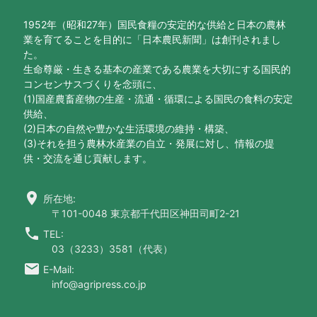
1952年（昭和27年）国民食糧の安定的な供給と日本の農林
業を育てることを目的に「日本農民新聞」は創刊されまし
た。
生命尊厳・生きる基本の産業である農業を大切にする国民的
コンセンサスづくりを念頭に、
(1)国産農畜産物の生産・流通・循環による国民の食料の安定
供給、
(2)日本の自然や豊かな生活環境の維持・構築、
(3)それを担う農林水産業の自立・発展に対し、情報の提
供・交流を通じ貢献します。
location_on
所在地:
〒101-0048 東京都千代田区神田司町2-21
call
TEL:
03（3233）3581（代表）
email
E-Mail:
info@agripress.co.jp