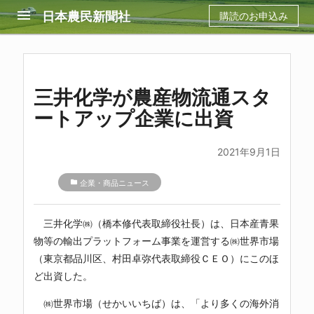
menu
日本農民新聞社
購読のお申込み
三井化学が農産物流通スタ
ートアップ企業に出資
2021年9月1日
folder
企業・商品ニュース
三井化学㈱（橋本修代表取締役社長）は、日本産青果
物等の輸出プラットフォーム事業を運営する㈱世界市場
（東京都品川区、村田卓弥代表取締役ＣＥＯ）にこのほ
ど出資した。
㈱世界市場（せかいいちば）は、「より多くの海外消