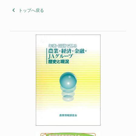
keyboard_arrow_left
トップへ戻る