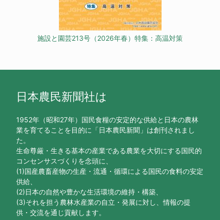
施設と園芸213号（2026年春）特集：高温対策
日本農民新聞社は
1952年（昭和27年）国民食糧の安定的な供給と日本の農林
業を育てることを目的に「日本農民新聞」は創刊されまし
た。
生命尊厳・生きる基本の産業である農業を大切にする国民的
コンセンサスづくりを念頭に、
(1)国産農畜産物の生産・流通・循環による国民の食料の安定
供給、
(2)日本の自然や豊かな生活環境の維持・構築、
(3)それを担う農林水産業の自立・発展に対し、情報の提
供・交流を通じ貢献します。