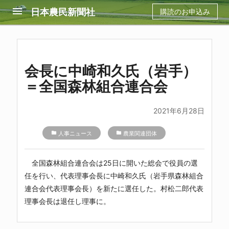
menu
日本農民新聞社
購読のお申込み
会長に中崎和久氏（岩手）
＝全国森林組合連合会
2021年6月28日
folder
人事ニュース
folder
農業関連団体
全国森林組合連合会は25日に開いた総会で役員の選
任を行い、代表理事会長に中崎和久氏（岩手県森林組合
連合会代表理事会長）を新たに選任した。村松二郎代表
理事会長は退任し理事に。