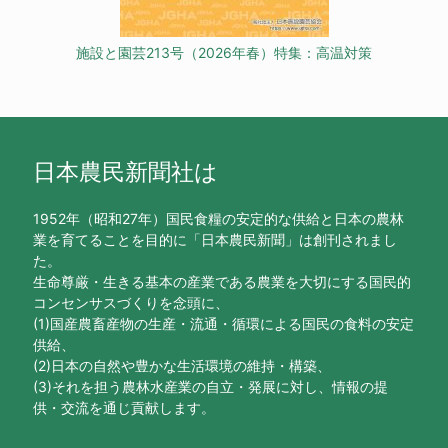
施設と園芸213号（2026年春）特集：高温対策
日本農民新聞社は
1952年（昭和27年）国民食糧の安定的な供給と日本の農林
業を育てることを目的に「日本農民新聞」は創刊されまし
た。
生命尊厳・生きる基本の産業である農業を大切にする国民的
コンセンサスづくりを念頭に、
(1)国産農畜産物の生産・流通・循環による国民の食料の安定
供給、
(2)日本の自然や豊かな生活環境の維持・構築、
(3)それを担う農林水産業の自立・発展に対し、情報の提
供・交流を通じ貢献します。