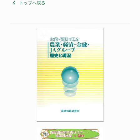
keyboard_arrow_left
トップへ戻る