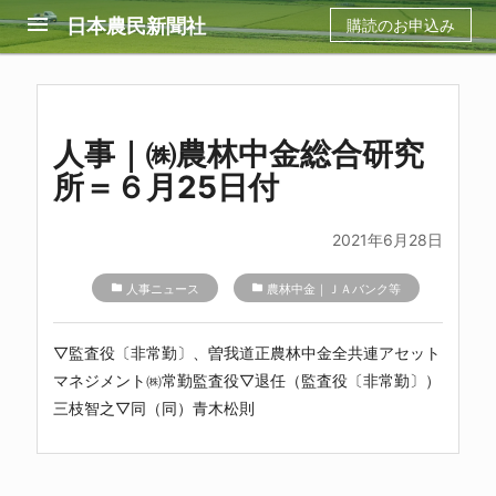
menu
日本農民新聞社
購読のお申込み
人事｜㈱農林中金総合研究
所＝６月25日付
2021年6月28日
folder
人事ニュース
folder
農林中金｜ＪＡバンク等
▽監査役〔非常勤〕、曽我道正農林中金全共連アセット
マネジメント㈱常勤監査役▽退任（監査役〔非常勤〕）
三枝智之▽同（同）青木松則