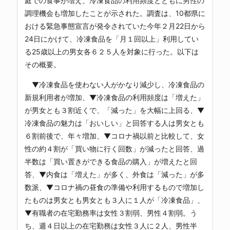
庭での食事が増え、冷凍食品の利用頻度とともに男性の
調理機会も増加したことが示された。調査は、10都県に
おける緊急事態宣言が発令されていた今年２月22日から
24日にかけて、冷凍食品を「月１回以上」利用してい
る25歳以上の男女各６２５人を対象に行った。以下は
その概要。
▼冷凍食品を使わない人がかなり減少し、冷凍食品の
新規利用者が増加、▼冷凍食品の利用頻度は「増えた」
が男女とも３割近くで、「減った」を大幅に上回る、▼
冷凍食品の魅力は「おいしい」と回答する人は男女とも
６割前後で、年々増加、▼コロナ禍以前と比較して、女
性の約４割が「買い物に行く回数」が減ったと回答、過
半数は「買い置きができる食品の購入」が増えたと回
答、▼内食は「増えた」が多く、外食は「減った」が多
数派、▼コロナ禍の昼食の準備や利用するもので増加し
たものは男女とも男女とも３人に１人が「冷凍食品」、
▼有職者の在宅勤務率は女性３割弱、男性４割弱。う
ち、週４日以上の在宅勤務は女性３人に２人、男性半