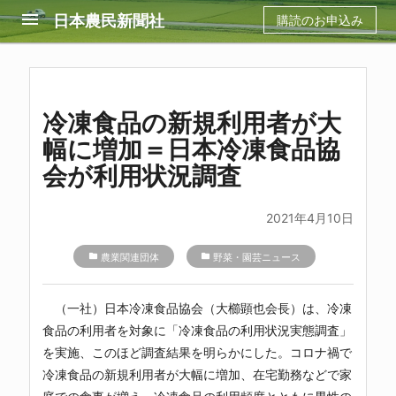
menu
日本農民新聞社
購読のお申込み
冷凍食品の新規利用者が大
幅に増加＝日本冷凍食品協
会が利用状況調査
2021年4月10日
folder
農業関連団体
folder
野菜・園芸ニュース
（一社）日本冷凍食品協会（大櫛顕也会長）は、冷凍
食品の利用者を対象に「冷凍食品の利用状況実態調査」
を実施、このほど調査結果を明らかにした。コロナ禍で
冷凍食品の新規利用者が大幅に増加、在宅勤務などで家