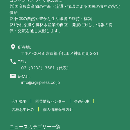
コンセンサスづくりを念頭に、
(1)国産農畜産物の生産・流通・循環による国民の食料の安定
供給、
(2)日本の自然や豊かな生活環境の維持・構築、
(3)それを担う農林水産業の自立・発展に対し、情報の提
供・交流を通じ貢献します。
location_on
所在地:
〒101-0048 東京都千代田区神田司町2-21
call
TEL:
03（3233）3581（代表）
email
E-Mail:
info@agripress.co.jp
会社概要
園芸情報センター
企画記事
各種お申込み
個人情報保護方針
ニュースカテゴリー一覧