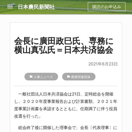
menu
日本農民新聞社
購読のお申込み
会長に廣田政巳氏、専務に
横山真弘氏＝日本共済協会
2021年6月23日
folder
人事ニュース
folder
農業関連団体
一般社団法人日本共済協会は21日、定時総会を開催
し、２０２０年度事業報告および計算書類、２０２１年
度事業計画書を承認するとともに、任期満了に伴う役員
改選を行った。
総会終了後に開催した理事会で、会長〔代表理事〕に