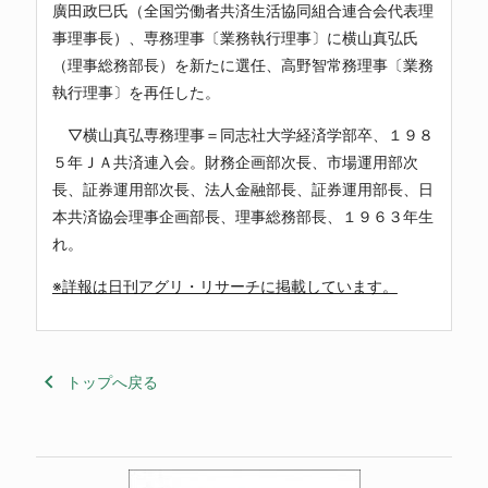
廣田政巳氏（全国労働者共済生活協同組合連合会代表理
事理事長）、専務理事〔業務執行理事〕に横山真弘氏
（理事総務部長）を新たに選任、高野智常務理事〔業務
執行理事〕を再任した。
▽横山真弘専務理事＝同志社大学経済学部卒、１９８
５年ＪＡ共済連入会。財務企画部次長、市場運用部次
長、証券運用部次長、法人金融部長、証券運用部長、日
本共済協会理事企画部長、理事総務部長、１９６３年生
れ。
※詳報は日刊アグリ・リサーチに掲載しています。
keyboard_arrow_left
トップへ戻る