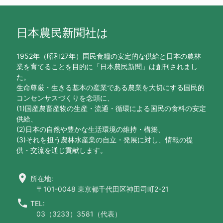
日本農民新聞社は
1952年（昭和27年）国民食糧の安定的な供給と日本の農林
業を育てることを目的に「日本農民新聞」は創刊されまし
た。
生命尊厳・生きる基本の産業である農業を大切にする国民的
コンセンサスづくりを念頭に、
(1)国産農畜産物の生産・流通・循環による国民の食料の安定
供給、
(2)日本の自然や豊かな生活環境の維持・構築、
(3)それを担う農林水産業の自立・発展に対し、情報の提
供・交流を通じ貢献します。
location_on
所在地:
〒101-0048 東京都千代田区神田司町2-21
call
TEL:
03（3233）3581（代表）