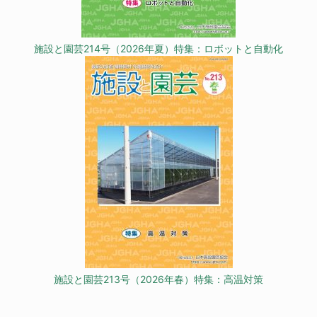
施設と園芸214号（2026年夏）特集：ロボットと自動化
施設と園芸213号（2026年春）特集：高温対策