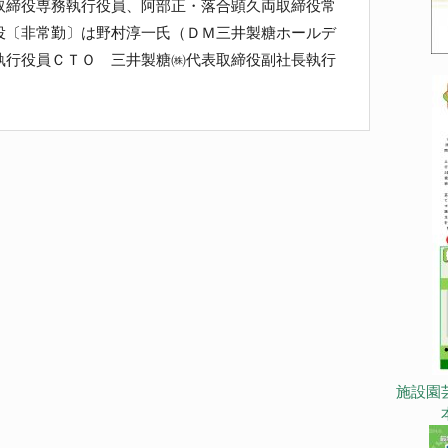
取締役専務執行役員、阿部正・落合顕久両取締役常
役〔非常勤〕は野村淳一氏（ＤＭ三井製糖ホールデ
執行役員ＣＴＯ 三井製糖㈱代表取締役副社長執行
施設園