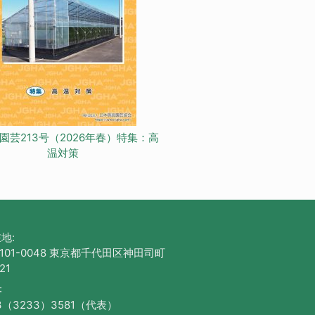
園芸213号（2026年春）特集：高
温対策
地:
101-0048 東京都千代田区神田司町
21
:
3（3233）3581（代表）