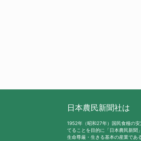
日本農民新聞社は
1952年（昭和27年）国民食糧の
てることを目的に「日本農民新聞
生命尊厳・生きる基本の産業であ