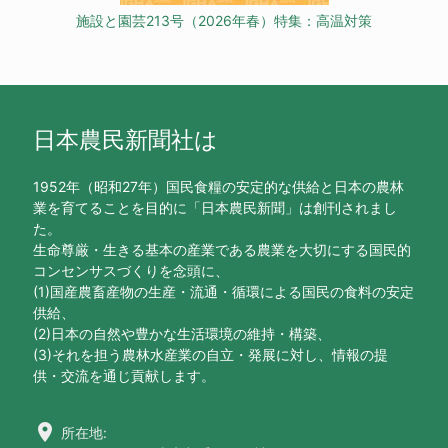
施設と園芸213号（2026年春）特集：高温対策
日本農民新聞社は
1952年（昭和27年）国民食糧の安定的な供給と日本の農林
業を育てることを目的に「日本農民新聞」は創刊されまし
た。
生命尊厳・生きる基本の産業である農業を大切にする国民的
コンセンサスづくりを念頭に、
(1)国産農畜産物の生産・流通・循環による国民の食料の安定
供給、
(2)日本の自然や豊かな生活環境の維持・構築、
(3)それを担う農林水産業の自立・発展に対し、情報の提
供・交流を通じ貢献します。
location_on
所在地: