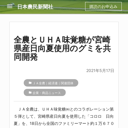
menu
日本農民新聞社
購読のお申込み
全農とＵＨＡ味覚糖が宮崎
県産日向夏使用のグミを共
同開発
2021年5月17日
folder
ＪＡ全農｜経済連｜関連団体
folder
企業・商品ニュース
ＪＡ全農は、ＵＨＡ味覚糖㈱とのコラボレーション第
５弾として、宮崎県産日向夏を使用した「コロロ 日向
夏」を、18日から全国のファミリーマート約１万６７０