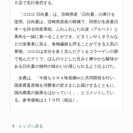
０店で先行発売する。
「コロロ 日向夏」は、宮崎県産「日向夏」の果汁を
使用。日向夏は、宮崎県原産の柑橘で、同県が生産量日
本一を誇る特産果樹。ふわふわした白皮（アルベド）と
果肉を一緒に食べることができ、ビタミンやミネラルな
どの栄養素に加え、食物繊維も摂ることができる人気の
果物。コロロは水分を多く含んだグミをコラーゲンの膜
で包んだグミで、ほんのりとした甘みと爽やかな酸味が
ある日向夏の独特の味わいが感じられるよう仕上げた。
全農は、「今後もＵＨＡ味覚糖㈱と共同開発を行い、
国産農畜産物を消費者の皆さまにお届けするとともに、
国内農業の振興をはかっていく」、とコメントしてい
る。参考価格は１７０円（税込）。
keyboard_arrow_left
トップへ戻る