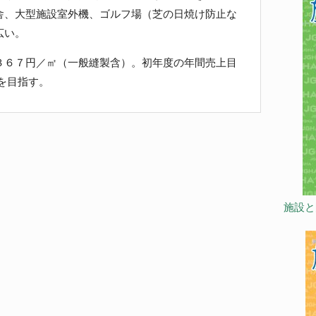
舎、大型施設室外機、ゴルフ場（芝の日焼け防止な
広い。
６７円／㎡（一般縫製含）。初年度の年間売上目
㎡を目指す。
施設と