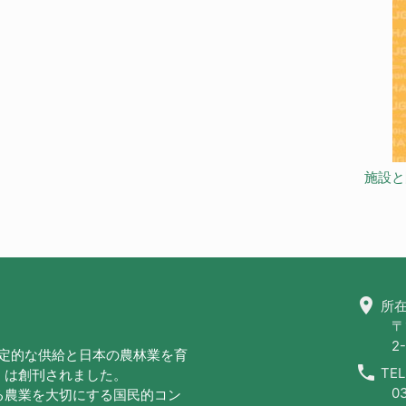
施設と
location_on
所在
〒
2-
安定的な供給と日本の農林業を育
call
TEL
」は創刊されました。
0
る農業を大切にする国民的コン