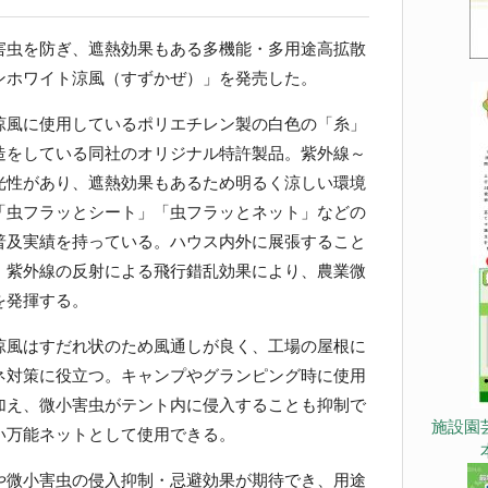
虫を防ぎ、遮熱効果もある多機能・多用途高拡散
ンホワイト涼風（すずかぜ）」を発売した。
風に使用しているポリエチレン製の白色の「糸」
造をしている同社のオリジナル特許製品。紫外線～
光性があり、遮熱効果もあるため明るく涼しい環境
「虫フラッとシート」「虫フラッとネット」などの
普及実績を持っている。ハウス内外に展張すること
、紫外線の反射による飛行錯乱効果により、農業微
を発揮する。
風はすだれ状のため風通しが良く、工場の屋根に
ネ対策に役立つ。キャンプやグランピング時に使用
加え、微小害虫がテント内に侵入することも抑制で
施設園
い万能ネットとして使用できる。
微小害虫の侵入抑制・忌避効果が期待でき、用途