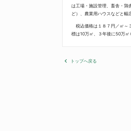
は工場・施設管理、畜舎・鶏
ど）、農業用ハウスなどと幅
税込価格は１８７円／㎡～３
標は10万㎡、３年後に50万
keyboard_arrow_left
トップへ戻る