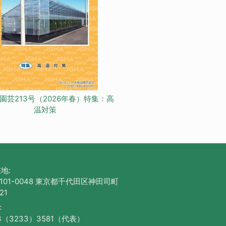
園芸213号（2026年春）特集：高
温対策
地:
101-0048 東京都千代田区神田司町
21
:
3（3233）3581（代表）