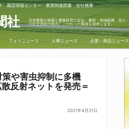
チ
園芸情報センター
農業関連図書
会社概要
聞社
日本農業の発展と農業経営の安定、農村・地域振興、安心
の安定供給の視点にこだわった報道を追求します。
フォトニュース
人事ニュース
企業・商品ニュー
対策や害虫抑制に多機
拡散反射ネットを発売＝
2021年4月21日