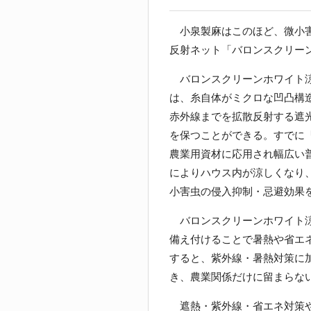
小泉製麻はこのほど、微小害
反射ネット「バロンスクリー
バロンスクリーンホワイト涼
は、糸自体がミクロな凹凸構
赤外線までを拡散反射する遮
を保つことができる。すでに
農業用資材に応用され幅広い
によりハウス内が涼しくなり
小害虫の侵入抑制・忌避効果
バロンスクリーンホワイト涼
備え付けることで暑熱や省エ
すると、紫外線・暑熱対策に
き、農業関係だけに留まらな
遮熱・紫外線・省エネ対策や