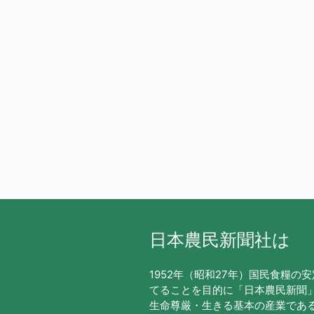
日本農民新聞社は
1952年（昭和27年）国民食糧の
てることを目的に「日本農民新聞
生命尊厳・生きる基本の産業であ