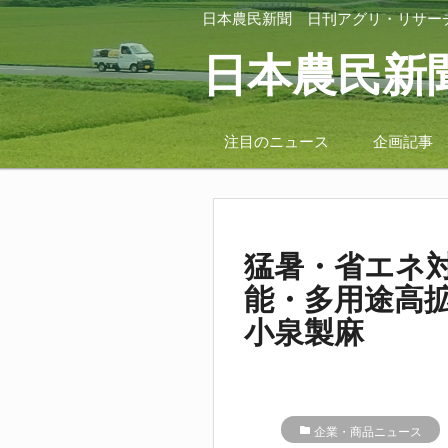
日本農民新聞
日刊アグリ・リサー
日本農民新
注目のニュース
企画記事
猛暑・省エネ
能・多用途高
小泉製麻
folder
企業・商品ニュース