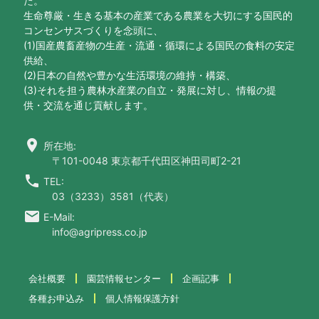
た。
生命尊厳・生きる基本の産業である農業を大切にする国民的
コンセンサスづくりを念頭に、
(1)国産農畜産物の生産・流通・循環による国民の食料の安定
供給、
(2)日本の自然や豊かな生活環境の維持・構築、
(3)それを担う農林水産業の自立・発展に対し、情報の提
供・交流を通じ貢献します。
location_on
所在地:
〒101-0048 東京都千代田区神田司町2-21
call
TEL:
03（3233）3581（代表）
email
E-Mail:
info@agripress.co.jp
会社概要
園芸情報センター
企画記事
各種お申込み
個人情報保護方針