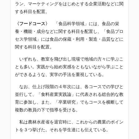
ラン、マーケティングをはじめとする企業活動などに関
する科目を配置。
〈フードコース〉
「食品科学領域」には、食品の栄
養・機能・成分などに関する科目を配置し、「食品プロ
セス学領域」には食品の保蔵・利用・製造・品質などに
関する科目を配置。
いずれも、教室を飛び出し現場で地域の方々に学ぶこ
とも多い。実践から始め実感をともないながら学ぶこと
ができるような、実学の手法を重視している。
なお、仕上げ段階の４年次には、各コースでの学びと
並行して、「食料産業実践論」に代表される総合的な教
育に参加し、また、「卒業研究」でもコースを横断して
複数の教員の下で指導を受ける。
私は農林水産省を退官時に、これからの農業のポイン
トを３つ挙げた。それを学生達にも伝えている。