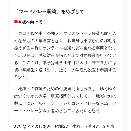
「フードバレー新潟」をめざして
■
今後へ向けて
コロナ禍の中、令和２年度はオンライン授業も取り入
れながらの大学運営となり、私自身も東京からの移動を
控えざるを得ずオンライン会議などを重ねる事態となっ
た。現在は、感染対策を講じた上で対面授業を行ってい
る。この４月、本学は建学４年目に入り、来年３月には
初の卒業生を送り出す。近く、大学院の設置も申請する
予定だ。
地域への貢献のための付属研究所も設置し、ゆくゆく
はいくつかの大学・研究機関と共同して、「地域の知の
拠点」にレベルアップし、シリコン・バレーならぬ「フ
ード・バレー新潟」をめざしていきたいと思う。
わたなべ・よしあき
昭和20年生れ。昭和43年３月東