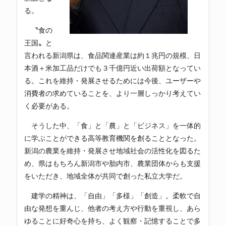
る。
〝食の
王国〟と
言われる新潟県は、食品関連産業は約１兆円の規模、日
本酒＋米加工品だけでも３千億円近い出荷額となってい
る。これを維持・発展させるためには今後、ユーザーや
消費者の求めていることを、より一層しっかり考えてい
く必要がある。
そうした中、「食」と「農」と「ビジネス」を一体的
に学ぶことができる高等教育機関を創ることとなった。
新潟の農業を維持・発展させ地域社会の活性化を図るた
め、県はもちろん新潟市や胎内市、農業団体からも支援
をいただき、地域全体が共同で創った私立大学だ。
建学の精神は、「自由」「多様」「創造」。柔軟で自
由な発想を重んじ、他者の考え方や行動を重視し、あら
ゆることに好奇心を持ち、よく観察・記憶することで多