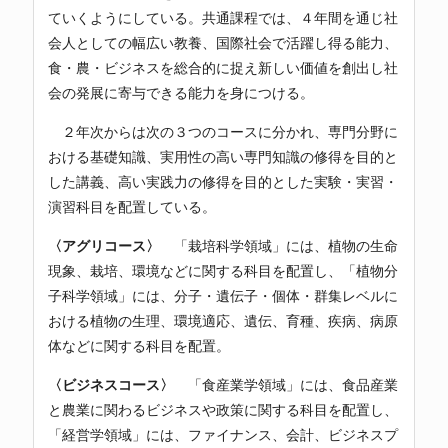
ていくようにしている。共通課程では、４年間を通じ社
会人としての幅広い教養、国際社会で活躍し得る能力、
食・農・ビジネスを総合的に捉え新しい価値を創出し社
会の発展に寄与できる能力を身につける。
２年次からは次の３つのコースに分かれ、専門分野に
おける基礎知識、実用性の高い専門知識の修得を目的と
した講義、高い実践力の修得を目的とした実験・実習・
演習科目を配置している。
〈アグリコース〉
「栽培科学領域」には、植物の生命
現象、栽培、環境などに関する科目を配置し、「植物分
子科学領域」には、分子・遺伝子・個体・群集レベルに
おける植物の生理、環境適応、遺伝、育種、疾病、病原
体などに関する科目を配置。
〈ビジネスコース〉
「食産業学領域」には、食品産業
と農業に関わるビジネスや政策に関する科目を配置し、
「経営学領域」には、ファイナンス、会計、ビジネスプ