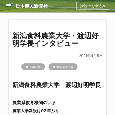
menu
日本農民新聞社
購読のお申込み
新潟食料農業大学・渡辺好
明学長インタビュー
2021年4月5日
folder
企画記事
folder
農業関連団体
新潟食料農業大学 渡辺好明学長
農業系教育機関のいま
農業大学新設は93年ぶり