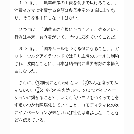
１つ目は、「農業政策の土俵を食まで広げること」。
消費者が食に消費する金額は農業生産の８倍以上であ
り、そこを相手にしない手はない。
２つ目は、「消費者の立場にたつこと」。売るという
行為は本来、買う者がいて、それに応えていくことだ。
３つ目は、「国際ルールをつくる側になること」。ガ
ット・ウルグアイラウンドではＥＵ主導のルールに制約
され、皮肉なことに、日本は結果的に世界有数の米輸入
国になった。
さらに、①前例にとらわれない、②みんな違ってみ
んないい、③好奇心から創造力へ、の３つがイノベー
ションに繋がることや、いくら良いモノをつくっても必
ず追いつかれ陳腐化していくこと、コモディティ化の次
にイノベーションが来なければ社会は進歩しないことな
どを伝えている。