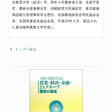
京教育大学（経済）卒。同年４月農林省入省。水産庁長
官、農林水産事務次官、内閣総理大臣補佐官、東京穀物
商品取引所理事長等を歴任。全国農地保有合理化協会会
長、全国米麦改良協会会長。平成30年４月、新設され
た
新潟食料農業大学
学長に。
keyboard_arrow_left
トップへ戻る