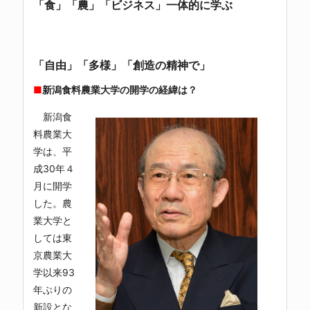
「食」「農」「ビジネス」一体的に学ぶ
「自由」「多様」「創造の精神で」
■
新潟食料農業大学の開学の経緯は？
新潟食
料農業大
学
は、平
成30年４
月に開学
した。
農
業大学
と
しては東
京農業大
学以来93
年ぶりの
新設とな