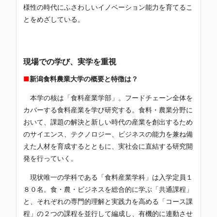
様性の時代にふさわしいイノベーション能力を育てるこ
とをめざしている。
現場での学び、実学を重視
■
新潟食料農業大学の概要と特徴は？
本学の核は「食料産業学部」。フードチェーン全体を
カバーする食料産業を学び研究する。食料・農業分野に
おいて、課題の解決と新しい時代の産業を創出するため
のサイエンス、テクノロジー、ビジネスの能力を兼ね備
えた人材を育成するとともに、実社会に直結する研究開
発を行っていく。
現状唯一の学科である「食料産業学科」は入学定員１
８０名。食・農・ビジネスを総合的に学ぶ「共通課程」
と、それぞれの専門的理解と実践力を高める「コース課
程」の２つの課程を並行して編成し、有機的に連動させ