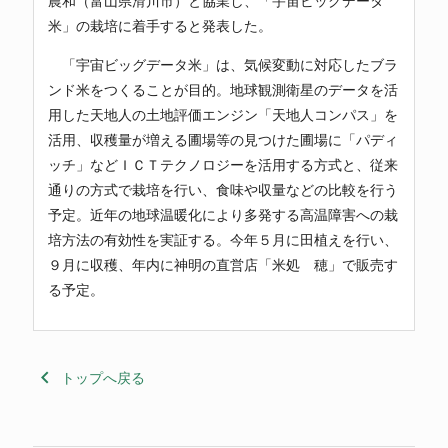
農和（富山県滑川市）と協業し、「宇宙ビッグデータ
米」の栽培に着手すると発表した。
「宇宙ビッグデータ米」は、気候変動に対応したブラ
ンド米をつくることが目的。地球観測衛星のデータを活
用した天地人の土地評価エンジン「天地人コンパス」を
活用、収穫量が増える圃場等の見つけた圃場に「パディ
ッチ」などＩＣＴテクノロジーを活用する方式と、従来
通りの方式で栽培を行い、食味や収量などの比較を行う
予定。近年の地球温暖化により多発する高温障害への栽
培方法の有効性を実証する。今年５月に田植えを行い、
９月に収穫、年内に神明の直営店「米処 穂」で販売す
る予定。
keyboard_arrow_left
トップへ戻る