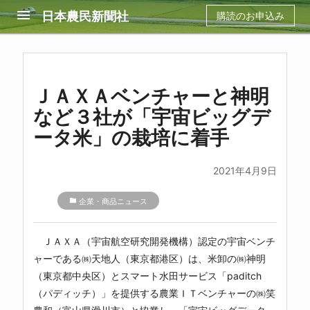
menu
日本農民新聞社
購読のお申込み
ＪＡＸＡベンチャーと神明
など３社が「宇宙ビッグデ
ータ米」の栽培に着手
2021年4月9日
folder
企業・商品ニュース
ＪＡＸＡ（宇宙航空研究開発機構）認定の宇宙ベンチ
ャーである㈱天地人（東京都港区）は、米卸の㈱神明
（東京都中央区）とスマート水田サービス「paditch
（パディッチ）」を提供する農業ＩＴベンチャーの㈱笑