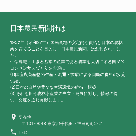
日本農民新聞社は
1952年（昭和27年）国民食糧の安定的な供給と日本の農林
業を育てることを目的に「日本農民新聞」は創刊されまし
た。
生命尊厳・生きる基本の産業である農業を大切にする国民的
コンセンサスづくりを念頭に、
(1)国産農畜産物の生産・流通・循環による国民の食料の安定
供給、
(2)日本の自然や豊かな生活環境の維持・構築、
(3)それを担う農林水産業の自立・発展に対し、情報の提
供・交流を通じ貢献します。
location_on
所在地:
〒101-0048 東京都千代田区神田司町2-21
call
TEL: