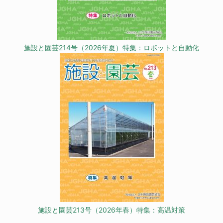
施設と園芸214号（2026年夏）特集：ロボットと自動化
施設と園芸213号（2026年春）特集：高温対策