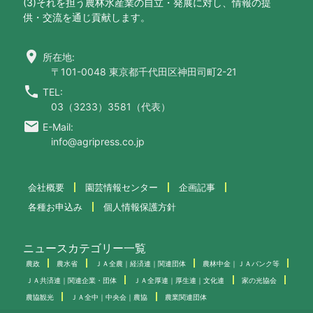
(3)それを担う農林水産業の自立・発展に対し、情報の提
供・交流を通じ貢献します。
location_on
所在地:
〒101-0048 東京都千代田区神田司町2-21
call
TEL:
03（3233）3581（代表）
email
E-Mail:
info@agripress.co.jp
会社概要
園芸情報センター
企画記事
各種お申込み
個人情報保護方針
ニュースカテゴリー一覧
農政
農水省
ＪＡ全農｜経済連｜関連団体
農林中金｜ＪＡバンク等
ＪＡ共済連｜関連企業・団体
ＪＡ全厚連｜厚生連｜文化連
家の光協会
農協観光
ＪＡ全中｜中央会｜農協
農業関連団体