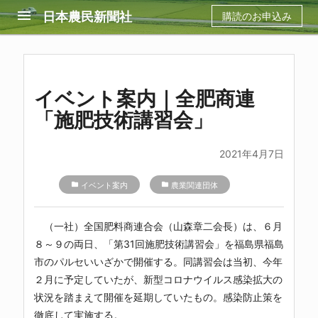
menu
日本農民新聞社
購読のお申込み
イベント案内｜全肥商連
「施肥技術講習会」
2021年4月7日
folder
イベント案内
folder
農業関連団体
（一社）全国肥料商連合会（山森章二会長）は、６月
８～９の両日、「第31回施肥技術講習会」を福島県福島
市のパルセいいざかで開催する。同講習会は当初、今年
２月に予定していたが、新型コロナウイルス感染拡大の
状況を踏まえて開催を延期していたもの。感染防止策を
徹底して実施する。