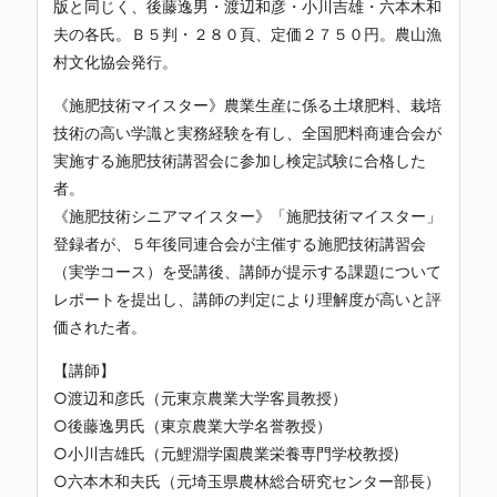
版と同じく、後藤逸男・渡辺和彦・小川吉雄・六本木和
夫の各氏。Ｂ５判・２８０頁、定価２７５０円。農山漁
村文化協会発行。
《施肥技術マイスター》農業生産に係る土壌肥料、栽培
技術の高い学識と実務経験を有し、全国肥料商連合会が
実施する施肥技術講習会に参加し検定試験に合格した
者。
《施肥技術シニアマイスター》「施肥技術マイスター」
登録者が、５年後同連合会が主催する施肥技術講習会
（実学コース）を受講後、講師が提示する課題について
レポートを提出し、講師の判定により理解度が高いと評
価された者。
【講師】
○渡辺和彦氏（元東京農業大学客員教授）
○後藤逸男氏（東京農業大学名誉教授）
○小川吉雄氏（元鯉淵学園農業栄養専門学校教授)
○六本木和夫氏（元埼玉県農林総合研究センター部長）