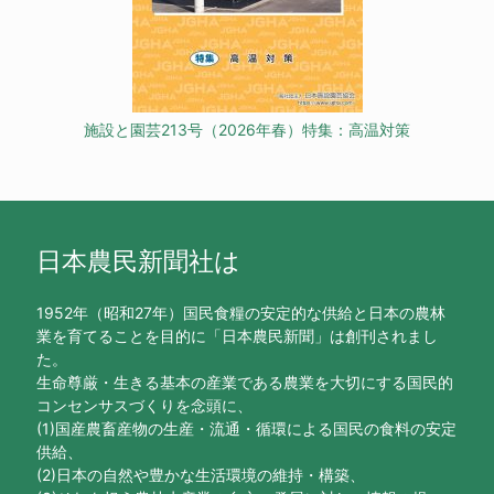
施設と園芸213号（2026年春）特集：高温対策
日本農民新聞社は
1952年（昭和27年）国民食糧の安定的な供給と日本の農林
業を育てることを目的に「日本農民新聞」は創刊されまし
た。
生命尊厳・生きる基本の産業である農業を大切にする国民的
コンセンサスづくりを念頭に、
(1)国産農畜産物の生産・流通・循環による国民の食料の安定
供給、
(2)日本の自然や豊かな生活環境の維持・構築、