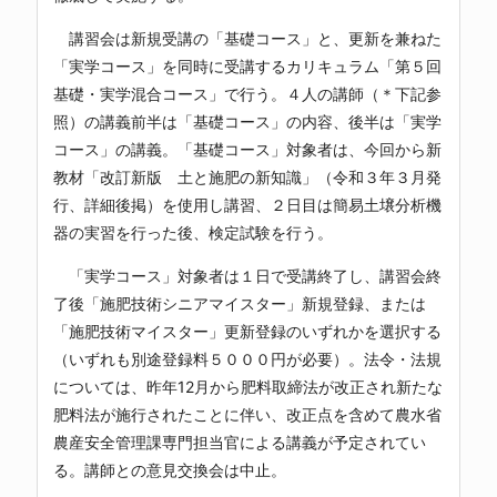
講習会は新規受講の「基礎コース」と、更新を兼ねた
「実学コース」を同時に受講するカリキュラム「第５回
基礎・実学混合コース」で行う。４人の講師（＊下記参
照）の講義前半は「基礎コース」の内容、後半は「実学
コース」の講義。「基礎コース」対象者は、今回から新
教材「改訂新版 土と施肥の新知識」（令和３年３月発
行、詳細後掲）を使用し講習、２日目は簡易土壌分析機
器の実習を行った後、検定試験を行う。
「実学コース」対象者は１日で受講終了し、講習会終
了後「施肥技術シニアマイスター」新規登録、または
「施肥技術マイスター」更新登録のいずれかを選択する
（いずれも別途登録料５０００円が必要）。法令・法規
については、昨年12月から肥料取締法が改正され新たな
肥料法が施行されたことに伴い、改正点を含めて農水省
農産安全管理課専門担当官による講義が予定されてい
る。講師との意見交換会は中止。