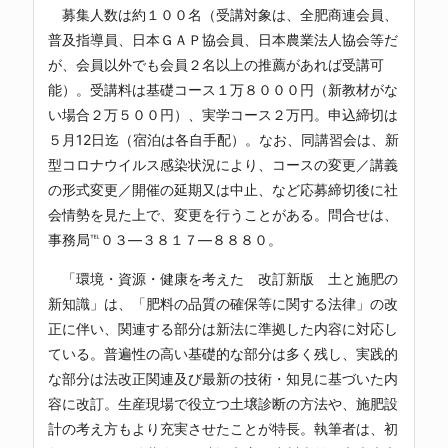
募集人数は約１００名（受講対象は、全肥商連会員、
普及指導員、日本ＧＡＰ協会員、日本農業法人協会等だ
が、会員以外でも会員２名以上の推薦があれば受講可
能）。受講料は基礎コース１万８０００円（新教材がな
い場合２万５００円）、実学コース２万円。申込締切は
５月12日迄（宿泊は各自手配）。なお、同講習会は、新
型コロナウイルス感染状況により、コースの変更／講義
の形式変更／開催の延期又は中止、など応募締切後に社
会情勢を見た上で、変更を行うことがある。問合せは、
事務局℡０３―３８１７―８８８０。
「環境・資源・健康を考えた 改訂新版 土と施肥の
新知識」は、「肥料の品質の確保等に関する法律」の改
正に伴い、関連する部分は新法に準拠した内容に対応し
ている。普遍性の高い基礎的な部分は多く残し、実践的
な部分は法改正関連及び最新の技術・知見に基づいた内
容に改訂。生産現場で役立つ土壌診断の方法や、施肥設
計の考え方もより充実させたことが特長。執筆者は、初