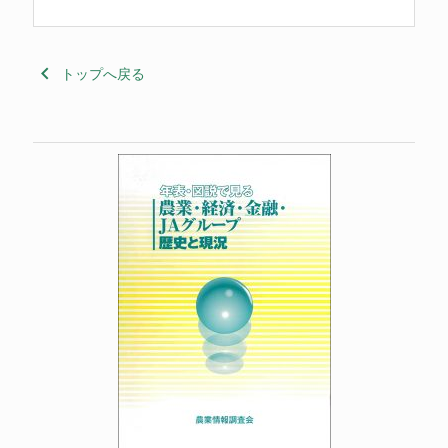
keyboard_arrow_left
トップへ戻る