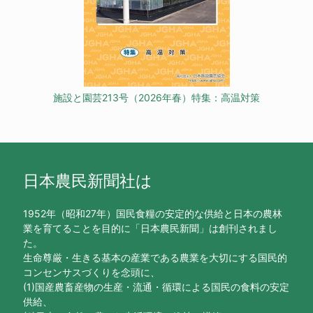
施設と園芸213号（2026年春）特集：高温対策
日本農民新聞社は
1952年（昭和27年）国民食糧の安定的な供給と日本の農林
業を育てることを目的に「日本農民新聞」は創刊されまし
た。
生命尊厳・生きる基本の産業である農業を大切にする国民的
コンセンサスづくりを念頭に、
(1)国産農畜産物の生産・流通・循環による国民の食料の安定
供給、