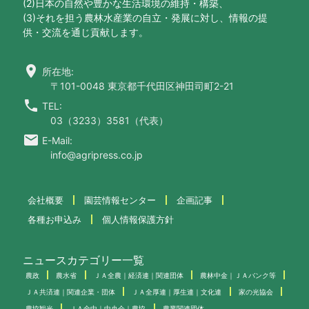
(2)日本の自然や豊かな生活環境の維持・構築、
(3)それを担う農林水産業の自立・発展に対し、情報の提
供・交流を通じ貢献します。
location_on
所在地:
〒101-0048 東京都千代田区神田司町2-21
call
TEL:
03（3233）3581（代表）
email
E-Mail:
info@agripress.co.jp
会社概要
園芸情報センター
企画記事
各種お申込み
個人情報保護方針
ニュースカテゴリー一覧
農政
農水省
ＪＡ全農｜経済連｜関連団体
農林中金｜ＪＡバンク等
ＪＡ共済連｜関連企業・団体
ＪＡ全厚連｜厚生連｜文化連
家の光協会
農協観光
ＪＡ全中｜中央会｜農協
農業関連団体