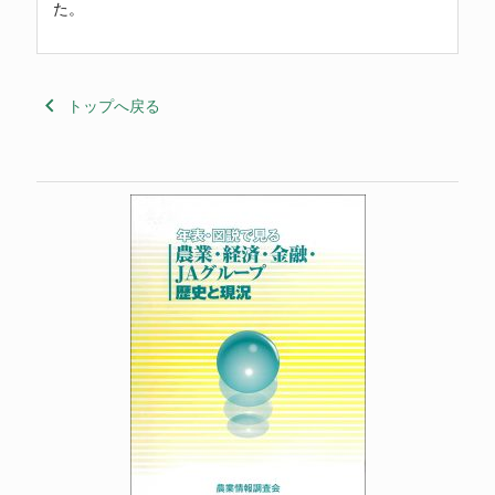
た。
keyboard_arrow_left
トップへ戻る