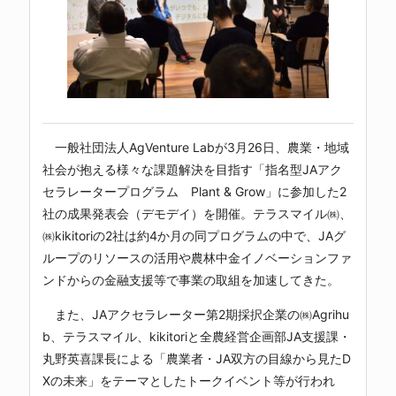
一般社団法人AgVenture Labが3月26日、農業・地域
社会が抱える様々な課題解決を目指す「指名型JAアク
セラレータープログラム Plant & Grow」に参加した2
社の成果発表会（デモデイ）を開催。テラスマイル㈱、
㈱kikitoriの2社は約4か月の同プログラムの中で、JAグ
ループのリソースの活用や農林中金イノベーションファ
ンドからの金融支援等で事業の取組を加速してきた。
また、JAアクセラレーター第2期採択企業の㈱Agrihu
b、テラスマイル、kikitoriと全農経営企画部JA支援課・
丸野英喜課長による「農業者・JA双方の目線から見たD
Xの未来」をテーマとしたトークイベント等が行われ