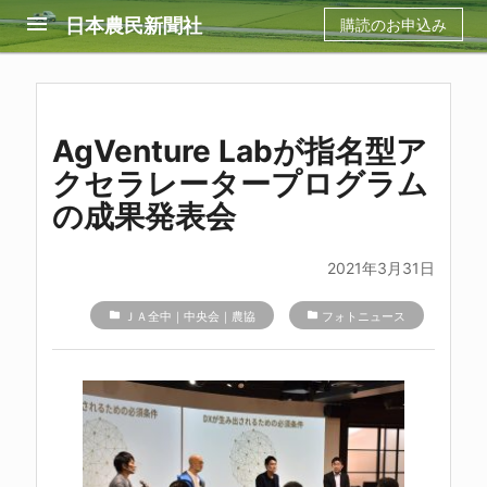
menu
日本農民新聞社
購読のお申込み
AgVenture Labが指名型ア
クセラレータープログラム
の成果発表会
2021年3月31日
folder
ＪＡ全中｜中央会｜農協
folder
フォトニュース